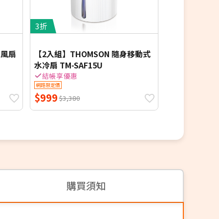
3折
6.5折
D
C風扇
【2入組】THOMSON 隨身移動式
【限時下殺】
水冷扇 TM-SAF15U
線遙控電風扇TF
結帳享優惠
結帳享優惠
網路限定價
網路限定價
$999
$1,288
$3,380
$1,9
購買須知