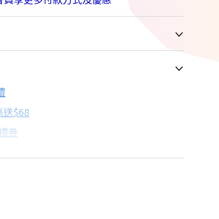
車顯示為主
禮
配合銀行/業者
送$68
子禮券
18家銀行/業者
卡滿額最高回饋25%
18家銀行/業者
18家銀行/業者
看達人教你買