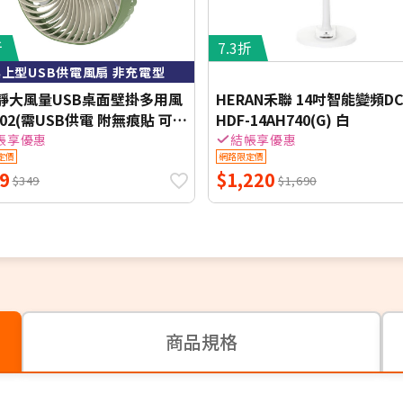
折
7.3折
桌上型USB供電風扇 非充電型
極靜大風量USB桌面壁掛多用風
HERAN禾聯 14吋智能變頻D
02(需USB供電 附無痕貼 可壁
HDF-14AH740(G) 白
扇)
帳享優惠
結帳享優惠
定價
網路限定價
9
$1,220
$349
$1,690
商品規格