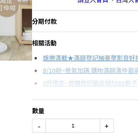
分期付款
＊實際可分期數、適用利率，請以購物
相關活動
信用卡分期
娛樂滿載★滿額登記抽豪華影音好
分期數
每期金額
8/10前~爸氣加碼 購物滿額滿件最高
8月限定~首購登記最高領$888電
6期
$142
台灣大哥大Open Possible聯名
12期
$71
更多信用卡分期0利率滿額享回饋
數量
電視降到底破盤
24期
$36
-
+
DC與AC風扇有什麼不同？→點我