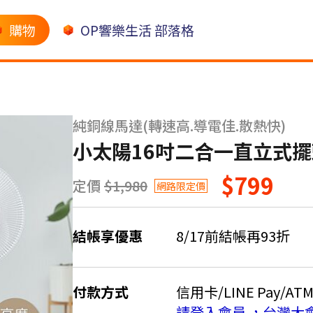
購物
OP響樂生活 部落格
純銅線馬達(轉速高.導電佳.散熱快)
小太陽16吋二合一直立式擺頭
$799
定價
$1,980
網路限定價
結帳享優惠
8/17前結帳再93折
付款方式
信用卡/LINE Pay/AT
請登入會員 ，台灣大