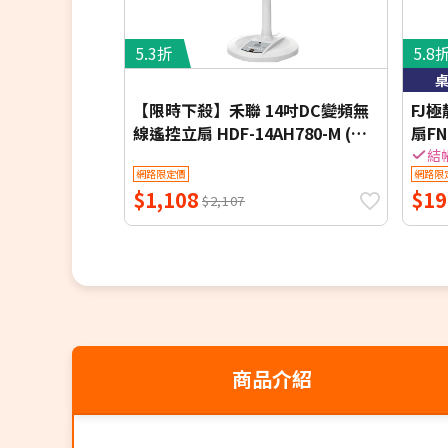
5.3折
5.8
【限時下殺】禾聯 14吋DC變頻無
FJ
線遙控立扇 HDF-14AH780-M (同
扇FN
HDF-14AH770/HDF-14AH780)
掛 桌
結
網路限定價
網路限
$1,108
$19
$2,107
商品介紹