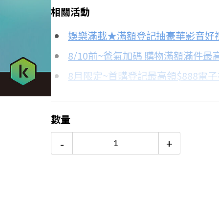
相關活動
信用卡分期
娛樂滿載★滿額登記抽豪華影音好
分期數
每期金額
8/10前~爸氣加碼 購物滿額滿件最高
8月限定~首購登記最高領$888電
3期
$313
台灣大哥大Open Possible聯名
6期
$156
8/15前~指定購物滿額最高回饋25
數量
更多信用卡分期0利率滿額享回饋
12期
$78
-
+
24期
$40