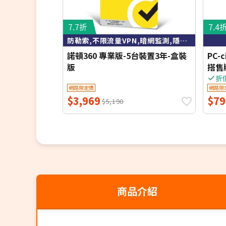
7.7折
7.4
防勒索,不限流量VPN,暗網監測,隱私防護,100G雲端空間
諾頓360 專業版-5台裝置3年-盒裝
PC-
版
搭售
貨)
折
網路限定價
網路限
$3,969
$79
$5,190
商品介紹