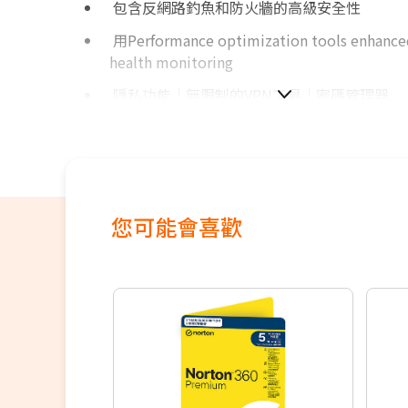
包含反網路釣魚和防火牆的高級安全性
用Performance optimization tools enhanc
health monitoring
隱私功能｜無限制的VPN工具｜密碼管理器
適用於: Windows®｜macOS®｜Android™｜i
產品注意事項
此為 繁體中文版本
您可能會喜歡
臺灣銷售之產品僅 適用於臺灣地區啟用
為保護您的產品序號，請先至 卡巴斯基客服中
www.kaspersky-member.com.tw兌換
完整資料後送出，即可輸入啟動碼並啟動產品
※
此商品不會有實體包裹配送
,
將以
email
寄送憑證序號及下載方
時
,
務必填寫正確的購買人
email address