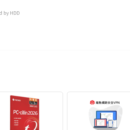
ed by HDD
OS®
心
該產品啟動碼。填寫
。
式
,
請在購物車結帳