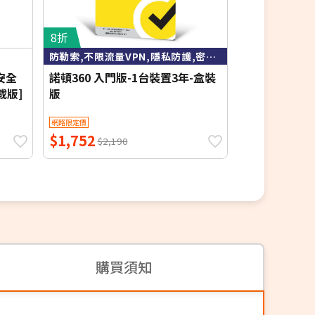
8折
6.5折
防勒索,不限流量VPN,隱私防護,密碼管理,雲端空間
慧安全
諾頓360 入門版-1台裝置3年-盒裝
諾頓360 進階
載版]
版
版
網路限定價
網路限定價
$1,752
$1,088
$2,190
$1,6
購買須知