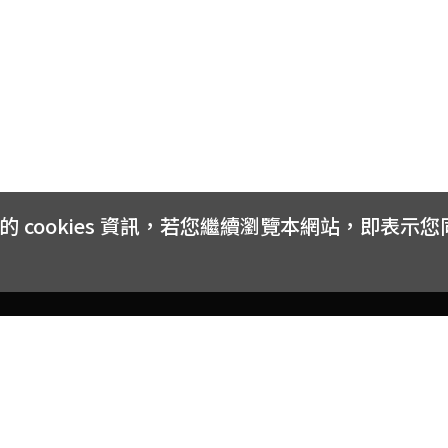
cookies 資訊，若您繼續瀏覽本網站，即表示
客戶服務
會員權益
關於
常見問題
會員隱私與權益
品牌