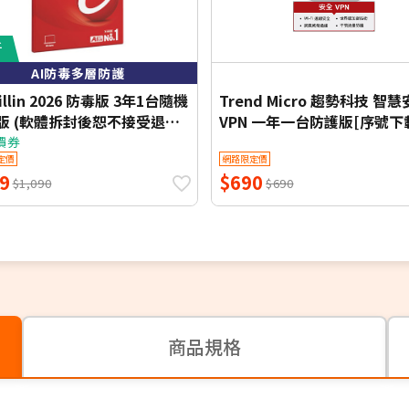
折
AI防毒多層防護
cillin 2026 防毒版 3年1台隨機
Trend Micro 趨勢科技 智
版 (軟體拆封後恕不接受退換
VPN 一年一台防護版[序號下
價券
定價
網路限定價
9
$690
$1,090
$690
商品規格