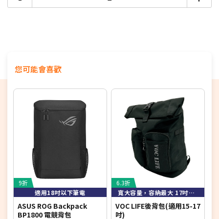
您可能會喜歡
9折
6.3折
5
適用18吋以下筆電
寬大容量，容納最大 17吋筆電
ASUS ROG Backpack
VOC LIFE後背包(適用15-17
H
BP1800 電競背包
吋)
1