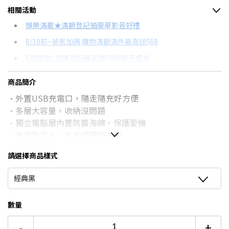
相關活動
信用卡分期
娛樂滿載★滿額登記抽豪華影音好禮
8/10前~爸氣加碼 購物滿額滿件最高送$68
分期數
每期金額
配合銀行/業者
8月限定~首購登記最高領$888電子禮券
3期
$353
18家銀行/業者
台灣大哥大Open Possible聯名卡滿額最高回饋25%
商品簡介
6期
$176
18家銀行/業者
更多信用卡分期0利率滿額享回饋
•外置USB充電口，隨走隨充好方便
12期
$88
18家銀行/業者
•多層大容量，收納沒問題
•獨立電腦層內置防震海綿，保護愛機
24期
$45
18家銀行/業者
•表層防潑水，毛毛細雨我不怕
請選擇商品樣式
經典黑
數量
-
+