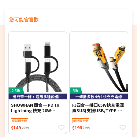
您可能會喜歡
2.5折
5折
3
出門帶一條，適用多種設備iPhone/Type-C，超強兼容性
一條抵多款4合1快充充電線
SHOWHAN 四合一 PD to
FJ四合一接口65W快充電源
G
Lightning 快充 20W
線SU8(支援USB/TYPE-
T
Type-C 60W 鋁合金屬編織
C/IOS/手機/筆電充電) 2入
輸
PD快充線-1M(簡訊)
網路限定價
組
網路限定價
$149
$198
$
$599
$399