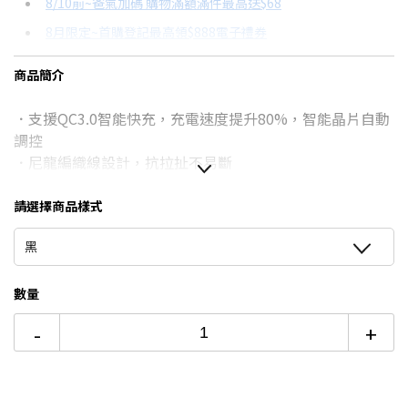
8/10前~爸氣加碼 購物滿額滿件最高送$68
分期數
每期金額
配合銀行/業者
8月限定~首購登記最高領$888電子禮券
3期
$70
18家銀行/業者
台灣大哥大Open Possible聯名卡滿額最高回饋25%
商品簡介
6期
$35
18家銀行/業者
★舊機回收★限量加碼10%回饋
．支援QC3.0智能快充，充電速度提升80%，智能晶片自動
12期
$17
18家銀行/業者
更多信用卡分期0利率滿額享回饋
調控
24期
$9
18家銀行/業者
．尼龍編織線設計，抗拉扯不易斷
．適用所有Type C接頭之設備
請選擇商品樣式
黑
數量
-
+