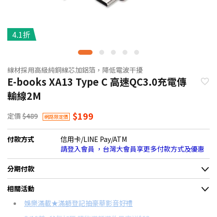
4.1折
線材採用高級純銅線芯加鋁箔，降低電波干擾
E-books XA13 Type C 高速QC3.0充電傳
輸線2M
$199
定價
$489
網路限定價
付款方式
信用卡/LINE Pay/ATM
請登入會員 ，台灣大會員享更多付款方式及優惠
分期付款
＊實際可分期數、適用利率，請以購物車顯示為主
相關活動
信用卡分期
娛樂滿載★滿額登記抽豪華影音好禮