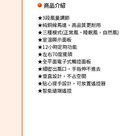
商品介紹
★3段風量調節
★純銅線馬達，高品質更耐用
★三種模式(正常風、睡眠風、自然風)
★室溫顯示面板
★12小時定時功能
★左右70度擺頭
★全平面電子式觸控面板
★細密出風口，手指伸不進去
★垂直設計，不占空間
★貼心提手設計，可放置遙控器
★智能遠端遙控