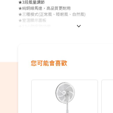
★3段風量調節
★純銅線馬達，高品質更耐用
★三種模式(正常風、睡眠風、自然風)
★室溫顯示面板
★12小時定時功能
★左右70度擺頭
★全平面電子式觸控面板
★細密出風口，手指伸不進去
★垂直設計，不占空間
★貼心提手設計，可放置遙控器
您可能會喜歡
★智能遠端遙控