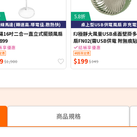
折
5.8折
線馬達(轉速高.導電佳.散熱快)
桌上型USB供電風扇 非充電
陽16吋二合一直立式擺頭風扇
FJ極靜大風量USB桌面壁掛
899
扇FN02(需USB供電 附無痕
掛 桌扇)
帳享優惠
結帳享優惠
定價
網路限定價
9
$199
$1,980
$349
商品規格