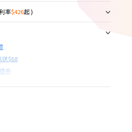
利率
$426
起 )
車顯示為主
禮
配合銀行/業者
送$68
子禮券
18家銀行/業者
卡滿額最高回饋25%
18家銀行/業者
18家銀行/業者
看達人教你買
18家銀行/業者