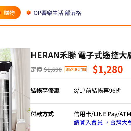
購物
OP響樂生活 部落格
HERAN禾聯 電子式遙控大廈扇
$1,280
定價
$1,690
網路限定價
結帳享優惠
8/17前結帳再96折
付款方式
信用卡/LINE Pay/AT
請登入會員 ，台灣大