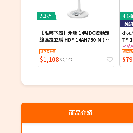
5.3折
4.1
純銅
【限時下殺】禾聯 14吋DC變頻無
小太
線遙控立扇 HDF-14AH780-M (同
TF-1
HDF-14AH770/HDF-14AH780)
結
網路限定價
網路限
$1,108
$79
$2,107
商品介紹