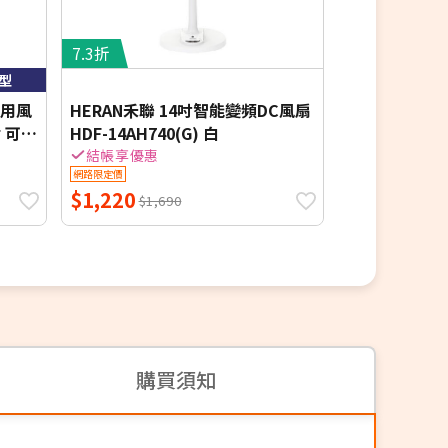
7.3折
3折
型
多用風
HERAN禾聯 14吋智能變頻DC風扇
【2入組】TH
貼 可壁
HDF-14AH740(G) 白
水冷扇 TM-SA
結帳享優惠
結帳享優惠
網路限定價
網路限定價
$1,220
$999
$1,690
$3,380
購買須知