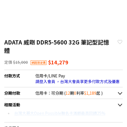
ADATA 威剛 DDR5-5600 32G 筆記型記憶
體
$14,279
定價
$15,000
網路限定價
付款方式
信用卡/LINE Pay
請登入會員 ，台灣大會員享更多付款方式及優惠
分期付款
信用卡：可分期 (
12
期
0
利率
$1,189
起 )
＊實際可分期數、適用利率，請以購物車顯示為主
相關活動
信用卡分期
台灣大哥大Open Possible聯名卡滿額最高回饋25%
分期數
每期金額
配合銀行/業者