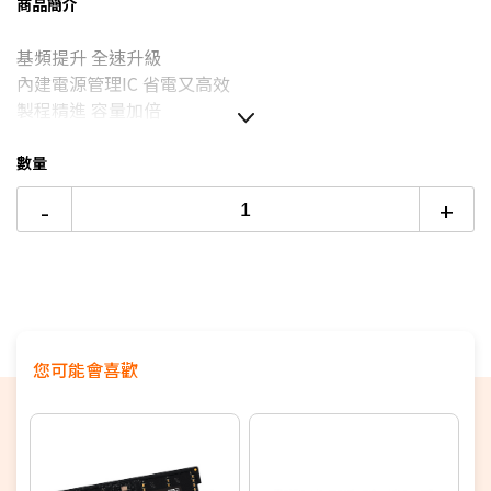
商品簡介
3期 0利率
$4,759
18家銀行/業者
基頻提升 全速升級
6期 0利率
$2,379
17家銀行/業者
內建電源管理IC 省電又高效
製程精進 容量加倍
12期 0利率
$1,189
7家銀行/業者
On-die ECC 系統運作更穩定
支援最新 AMD 與 Intel 平台
數量
6期
$2,546
18家銀行/業者
原廠終身保固
-
+
12期
$1,273
18家銀行/業者
24期
$654
18家銀行/業者
您可能會喜歡