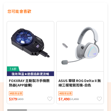
您可能會喜歡
7.6折
6
強效降溫★遊戲追劇更流暢
FOXXRAY 主動製冷手機散
ASUS 華碩 ROG Delta II 無
H
熱器(APP搶購)
線三模電競耳機-白色
技
網路限定價
網路限定價
$379
$7,490
$
$499
$7,490