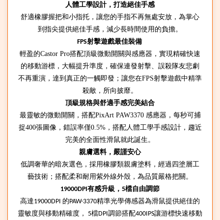
人體工學設計
，打造絕佳手感
舒適橡膠握把和小指托，讓您的手指不再無處安放，為掌心
到指尖提供絕佳手感，減少長時間使用的負擔
。
射擊遊戲最佳裝備
FPS
輕盈的Castor Pro搭配頂級
微動
開關與
感應器，實現精確快速
的移動游標，大幅提升準度，確保連發射擊、誤殺隊友悲劇
不再重演，達到真正的一觸即發
；讓您在FPS射擊遊戲中精準
殺敵，所向披靡。
頂級規格與舒適手感完美結合
最靈敏的微動開關，搭配PixArt PAW3370 感應器，每秒可捕
捉400張圖像，錯誤率僅0.5%，
搭配人體工學手感設計，趨近
完美的全面性滑鼠就此誕生。
親膚選料，嚴謹安心
低調奢華的暗灰選色，採用橡膠類親膚塗料，經過四塗層工
藝技術；搭配柔和耐用紫外線外殼，為品質嚴格把關。
有感升級，
檔自由調節
19000DPI
5
高達
的
精準光學傳感器為滑鼠提供絕佳的
19000DPI
PAW-3370
靈敏度與移動精確度，
檔
調節搭配
讓游標快速移動
5
DPI
400IPS