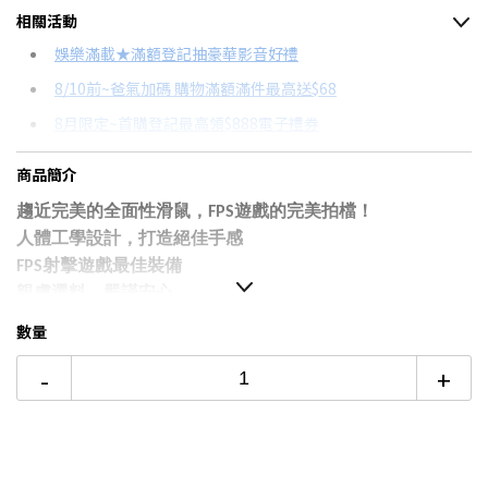
相關活動
信用卡分期
娛樂滿載★滿額登記抽豪華影音好禮
8/10前~爸氣加碼 購物滿額滿件最高送$68
分期數
每期金額
配合銀行/業者
8月限定~首購登記最高領$888電子禮券
3期 0利率
$733
18家銀行/業者
台灣大哥大Open Possible聯名卡滿額最高回饋25%
商品簡介
6期
$392
18家銀行/業者
8/15前~指定購物滿額最高回饋25%
趨近完美的全面性滑鼠，
遊戲的完美拍檔！
FPS
12期
$196
18家銀行/業者
更多信用卡分期0利率滿額享回饋
人體工學設計，打造絕佳手感
射擊遊戲最佳裝備
FPS
24期
$100
18家銀行/業者
親膚選料，嚴謹安心
數量
-
+