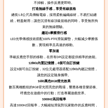
不掉
幀
，操作反應更即時。
打造無線手感，享受有線規格
總長
公尺高傳輸電線，採用柔軟編織線材，不易打結纏
1.8
繞，輕盈耐用；讓您沉浸有線頂級規格的同時，享受無所拘
束的無線體驗。
趨近
摩擦滑行感
0
LED
光學傳感技術搭配100% PTFE滑鼠腳墊，大幅減少摩擦係
數，實現精準且高速的移動。
零加速
準確反應您手部的移動，在所有
設定都提供精準的效能。
DPI
內置記憶體，
個可自訂按鍵
128Kb
6
設定
個可自訂按鍵，
位元處理器搭配
內建記憶體，
6
32
128Kb
讓您的設定隨身攜帶。
萬色
燈光效果
1680
RGB
數百萬種酷炫的
背光照亮您的戰場，響應各種音樂節奏、
RGB
呼應您在遊戲中的行動；打造專屬遊戲世界。
高回報率
1000HZ
高達
回報率，大幅縮短滑鼠對玩家動作的反應時間，
1000HZ