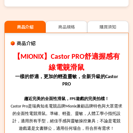
商品介紹
商品規格
購買須知
商品介紹
【
】
舒適握感有
MIONIX
Castor PRO
線電竸滑鼠
一樣的舒適，更加的輕盈靈敏，全新升級的
Castor
PRO
趨近完美的全面性滑鼠，
遊戲的完美拍檔！
FPS
是瑞典知名電競品牌
兼顧品牌特色與大眾需求
Castor Pro
Mionix
的全面性電競滑鼠。準確、輕盈、靈敏，人體工學小指托設
計，適用所有手型，絕佳手感與靈敏操控兼具；不論是電競
遊戲還是文書辦公，適用任何場合，符合所有需求！