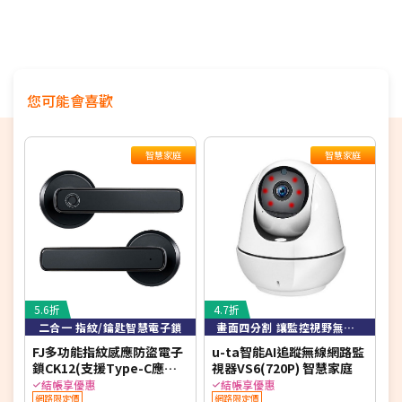
您可能會喜歡
智慧家庭
智慧家庭
5.6折
4.7折
5
二合一 指紋/鑰匙智慧電子鎖
畫面四分割 讓監控視野無死角
FJ多功能指紋感應防盜電子
u-ta智能AI追蹤無線網路監
T
鎖CK12(支援Type-C應急
視器VS6(720P) 智慧家庭
家
供電)
結帳享優惠
結帳享優惠
網路限定價
網路限定價