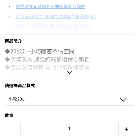
信用卡分期
娛樂滿載★滿額登記抽豪華影音好禮
8/10前~爸氣加碼 購物滿額滿件最高送$68
分期數
每期金額
配合銀行/業者
8月限定~首購登記最高領$888電子禮券
3期 0利率
$370
18家銀行/業者
台灣大哥大Open Possible聯名卡滿額最高回饋25%
商品簡介
6期
$198
18家銀行/業者
8/15前~指定購物滿額最高回饋25%
◆20公升-小巧隱密不佔空間
12期
$99
18家銀行/業者
更多信用卡分期0利率滿額享回饋
◆防爆防火 加強純鋼加粗實心鎖栓
電視降到底破盤
◆智能防盜警報 電池供電快速替換
24期
$50
18家銀行/業者
◆電子密碼鎖 三種尺寸可選
智慧家電功能有哪些？→點我看達人教你買
◆適合臥室 辦公室 做生意..等使用
請選擇商品樣式
小款20L
數量
-
+