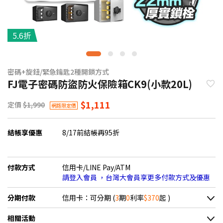
5.6折
密碼+旋鈕/緊急鑰匙2種開鎖方式
FJ電子密碼防盜防火保險箱CK9(小款20L)
$1,111
定價
$1,990
網路限定價
結帳享優惠
8/17前結帳再95折
付款方式
信用卡/LINE Pay/ATM
請登入會員 ，台灣大會員享更多付款方式及優惠
分期付款
信用卡：可分期 (
3
期
0
利率
$370
起 )
＊實際可分期數、適用利率，請以購物車顯示為主
相關活動