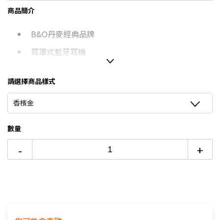
8/15前~指定購物滿額最高回饋25%
商品簡介
台灣大哥大Open Possible聯名卡滿額最高回饋25%
B&O丹麥經典品牌
★舊機回收★限量加碼10%回饋
更多信用卡分期0利率滿額享回饋
耳罩式藍牙耳機
請選擇商品樣式
香檳金
數量
-
+