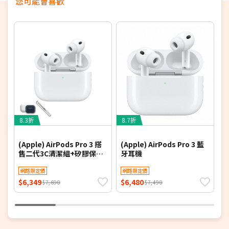
您可能會喜歡
8.3折
8.7折
8
(Apple) AirPods Pro 3 搭
(Apple) AirPods Pro 3 藍
(
售二代3C清潔組+矽膠保護
牙耳機
殼
網路限定價
網路限定價
$6,349
$6,480
$
$7,690
$7,490