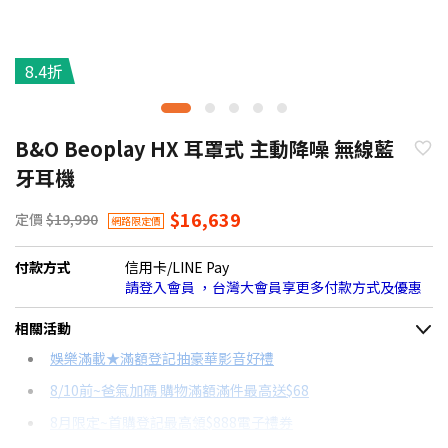
8.4折
B&O Beoplay HX 耳罩式 主動降噪 無線藍
牙耳機
$16,639
定價
$19,990
網路限定價
付款方式
信用卡/LINE Pay
請登入會員 ，台灣大會員享更多付款方式及優惠
相關活動
娛樂滿載★滿額登記抽豪華影音好禮
8/10前~爸氣加碼 購物滿額滿件最高送$68
8月限定~首購登記最高領$888電子禮券