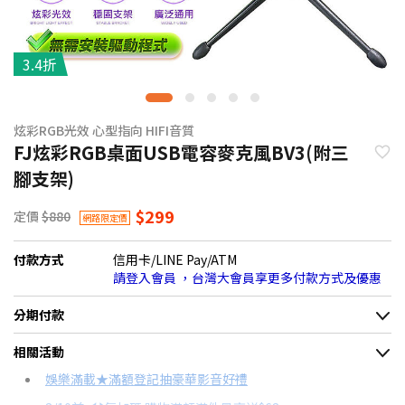
3.4折
炫彩RGB光效 心型指向 HIFI音質
FJ炫彩RGB桌面USB電容麥克風BV3(附三
腳支架)
$299
定價
$880
網路限定價
付款方式
信用卡/LINE Pay/ATM
請登入會員 ，台灣大會員享更多付款方式及優惠
分期付款
＊實際可分期數、適用利率，請以購物車顯示為主
相關活動
信用卡分期
娛樂滿載★滿額登記抽豪華影音好禮