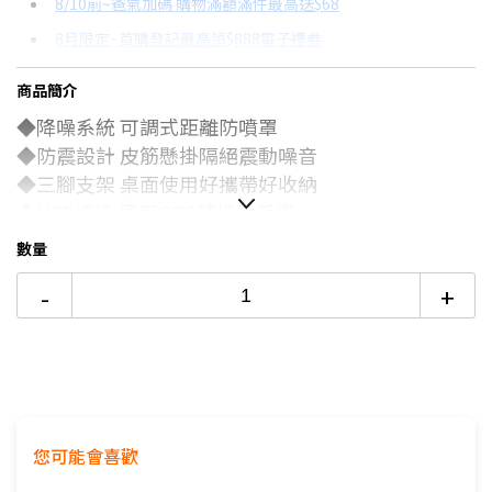
8/10前~爸氣加碼 購物滿額滿件最高送$68
分期數
每期金額
配合銀行/業者
8月限定~首購登記最高領$888電子禮券
3期
$106
18家銀行/業者
台灣大哥大Open Possible聯名卡滿額最高回饋25%
商品簡介
6期
$53
18家銀行/業者
更多信用卡分期0利率滿額享回饋
◆降噪系統 可調式距離防噴罩
12期
$26
18家銀行/業者
◆防震設計 皮筋懸掛隔絕震動噪音
◆三腳支架 桌面使用好攜帶好收納
24期
$13
18家銀行/業者
◆USB連接 適用OTG轉接連手機
◆錄音配音 唱歌直播 會議教學皆適用
數量
-
+
您可能會喜歡