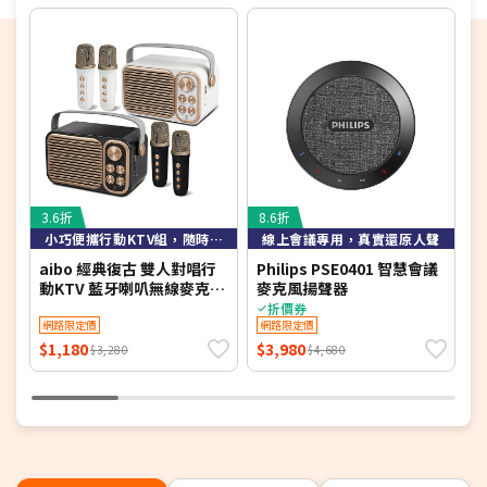
3.6折
8.6折
6
小巧便攜行動KTV組，隨時隨地一開即唱
線上會議專用，真實還原人聲
aibo 經典復古 雙人對唱行
Philips PSE0401 智慧會議
y
動KTV 藍牙喇叭無線麥克風
麥克風揚聲器
管
組
折價券
網路限定價
網路限定價
$1,180
$3,980
$
$3,280
$4,680