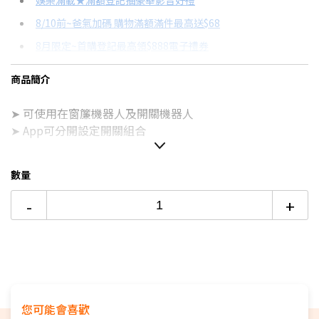
娛樂滿載★滿額登記抽豪華影音好禮
8/10前~爸氣加碼 購物滿額滿件最高送$68
分期數
每期金額
配合銀行/業者
8月限定~首購登記最高領$888電子禮券
6期
$105
18家銀行/業者
8/15前~指定購物滿額最高回饋25%
商品簡介
12期
$52
18家銀行/業者
台灣大哥大Open Possible聯名卡滿額最高回饋25%
➤ 可使用在窗簾機器人及開關機器人
24期
$27
18家銀行/業者
電視降到底破盤
➤ App可分開設定開關組合
智慧家電功能有哪些？→點我看達人教你買
數量
-
+
您可能會喜歡