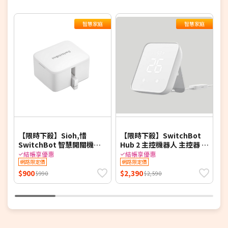
智慧家庭
智慧家庭
【限時下殺】Sioh,惜
【限時下殺】SwitchBot
G
SwitchBot 智慧開關機器
Hub 2 主控機器人 主控器 智
高
人
慧家庭
C
結帳享優惠
結帳享優惠
網路限定價
網路限定價
)
$900
$2,390
$
$990
$2,590