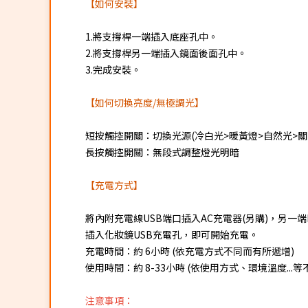
【如何安裝】
1.將支撐桿一端插入底座孔中。
2.將支撐桿另一端插入鏡面後面孔中。
3.完成安裝。
【如何切換亮度/無極調光】
短按觸控開關：切換光源(冷白光>暖黃燈>自然光>關
長按觸控開關：無段式調整燈光明暗
【充電方式】
將內附充電線USB端口插入AC充電器(另購)，另一端MI
插入化妝鏡USB充電孔，即可開始充電。
充電時間：約 6小時 (依充電方式不同而有所遞增)
使用時間：約 8-33小時 (依使用方式、環境溫度...
注意事項：