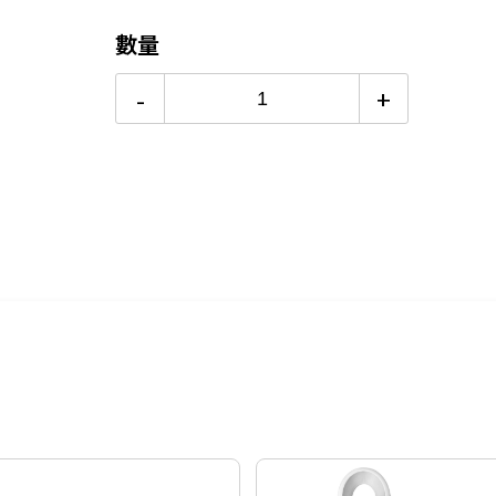
24期
$14
數量
-
+