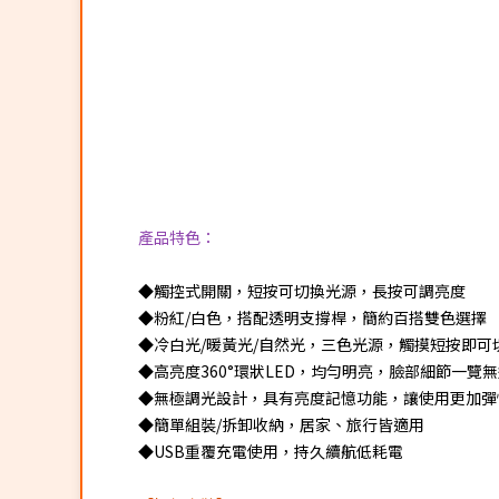
產品特色：
◆觸控式開關，短按可切換光源，長按可調亮度
◆粉紅/白色，搭配透明支撐桿，簡約百搭雙色選擇
◆冷白光/暖黃光/自然光，三色光源，觸摸短按即可
◆高亮度360°環狀LED，均勻明亮，臉部細節一覽
◆無極調光設計，具有亮度記憶功能，讓使用更加彈
◆簡單組裝/拆卸收納，居家、旅行皆適用
◆USB重覆充電使用，持久續航低耗電