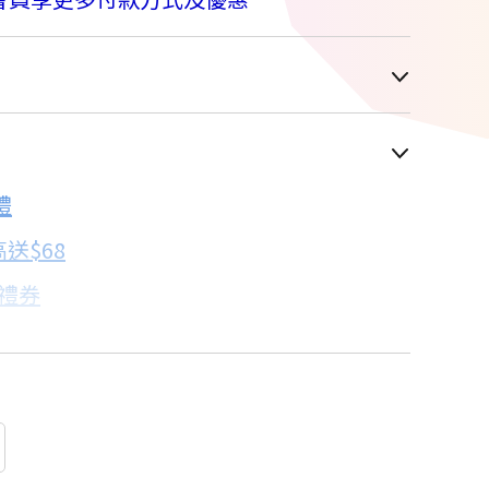
車顯示為主
3.7折
禮
配合銀行/業者
送$68
子禮券
18家銀行/業者
卡滿額最高回饋25%
18家銀行/業者
18家銀行/業者