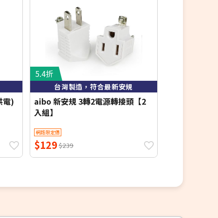
5.4折
6.5折
台灣製造，符合最新安規
26項分
供電)
aibo 新安規 3轉2電源轉接頭【2
N Dr.AV聖岡
入組】
藍牙體重計
折價券
網路限定價
網路限定價
$129
$499
$239
$779