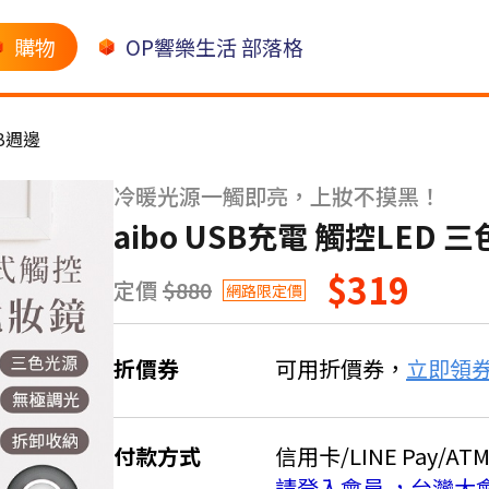
購物
OP響樂生活 部落格
B週邊
冷暖光源一觸即亮，上妝不摸黑！
aibo USB充電 觸控LED
$319
定價
$880
網路限定價
折價券
可用折價券，
立即領
付款方式
信用卡/LINE Pay/AT
請登入會員 ，台灣大