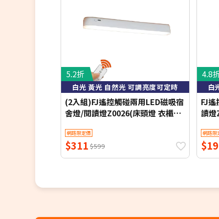
5.2折
4.8
白光 黃光 自然光 可調亮度可定時
白
(2入組)FJ遙控觸碰兩用LED磁吸宿
FJ
舍燈/閱讀燈Z0026(床頭燈 衣櫃燈
讀燈Z
書桌燈 小夜燈 檯燈 桌燈 床頭LED)
小夜燈
網路限定價
網路限
$311
$19
$599