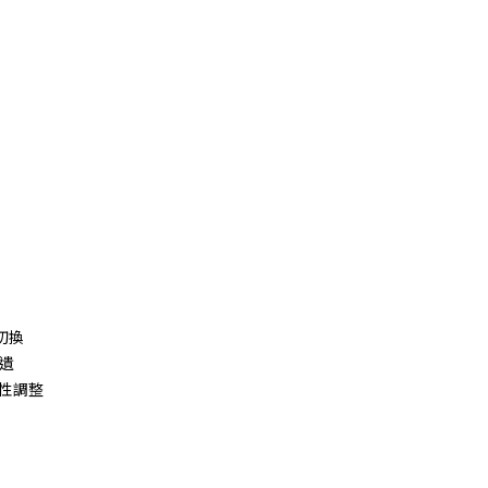
切換
無遺
性調整