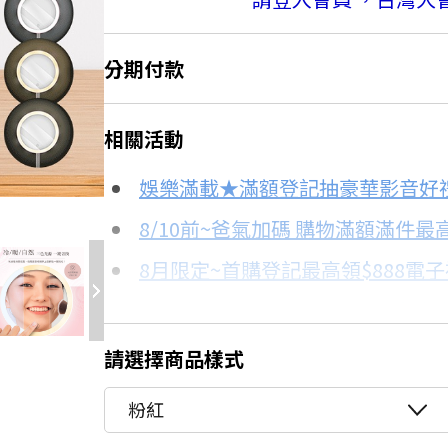
分期付款
＊實際可分期數、適用利率，請以購物
相關活動
信用卡分期
3.7折
娛樂滿載★滿額登記抽豪華影音好
分期數
每期金額
8/10前~爸氣加碼 購物滿額滿件最高
8月限定~首購登記最高領$888電
3期
$113
台灣大哥大Open Possible聯名
6期
$56
更多信用卡分期0利率滿額享回饋
請選擇商品樣式
電視降到底破盤
12期
$28
粉紅