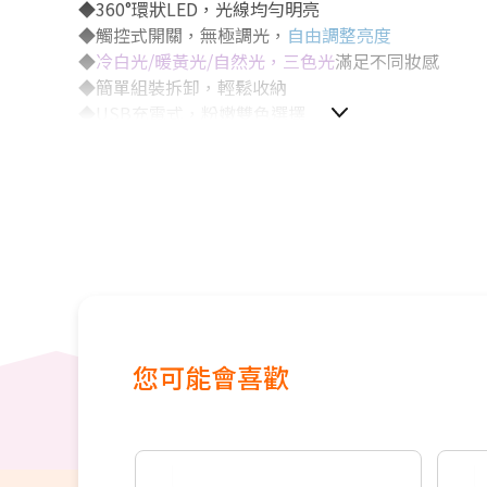
◆360°環狀LED，光線均勻明亮
◆觸控式開關，無極調光，
自由調整亮度
◆
冷白光/暖黃光/自然光，三色光
滿足不同妝感
◆簡單組裝拆卸，輕鬆收納
◆USB充電式，粉嫩雙色選擇
您可能會喜歡