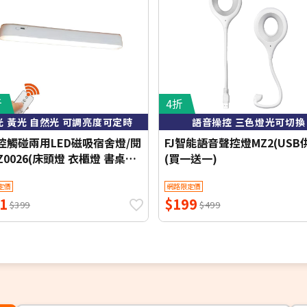
折
4折
光 黃光 自然光 可調亮度可定時
語音操控 三色燈光可切換
遙控觸碰兩用LED磁吸宿舍燈/閱
FJ智能語音聲控燈MZ2(USB
0026(床頭燈 衣櫃燈 書桌燈
(買一送一)
 檯燈 桌燈 床頭LED)
定價
網路限定價
1
$199
$399
$499