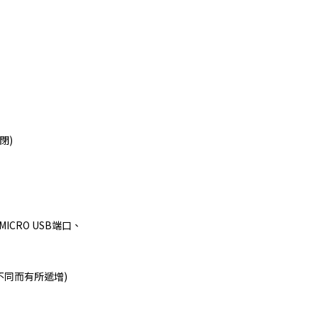
閉)
CRO USB端口、
等不同而有所遞增)