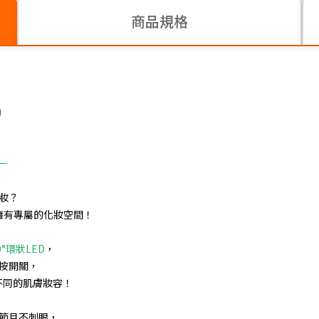
商品規格
)
－
妝？
地擁有專屬的化妝空間！
°環狀LED
，
按開關，
不同的肌膚妝容！
節且不刺眼，