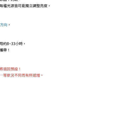
每檔光源皆可能獨立調整亮度，
整方向
，
約8~33小時，
攜帶！
！
將返回預設！
…等狀況不同而有所遞增。