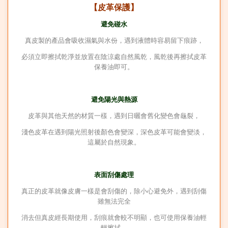
【皮革保護】
避免碰水
真皮製的產品會吸收濕氣與水份，遇到液體時容易留下痕跡，
必須立即擦拭乾淨並放置在陰涼處自然風乾，風乾後再擦拭皮革
保養油即可。
避免陽光與熱源
皮革與其他天然的材質一樣，遇到日曬會舊化變色會龜裂，
淺色皮革在遇到陽光照射後顏色會變深，深色皮革可能會變淡，
這屬於自然現象。
表面刮傷處理
真正的皮革就像皮膚一樣是會刮傷的，除小心避免外，遇到刮傷
雖無法完全
消去但真皮經長期使用，刮痕就會較不明顯，也可使用保養油輕
輕擦拭。