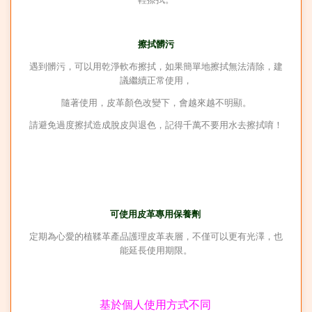
擦拭髒污
遇到髒污，可以用乾淨軟布擦拭，如果簡單地擦拭無法清除，建
議繼續正常使用，
隨著使用，
皮革顏色改變下，
會越來越不明顯
。
請避免過度擦拭造成脫皮與退色，
記得千萬不要用水去擦拭唷！
可使用皮革專用保養劑
定期為心愛的植鞣革產品護理皮革表層，不僅可以更有光澤，也
能延長使用期限
。
基於
個人使用方式不同