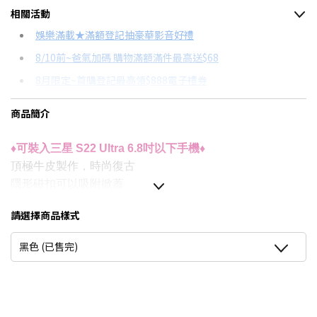
相關活動
信用卡分期
娛樂滿載★滿額登記抽豪華影音好禮
8/10前~爸氣加碼 購物滿額滿件最高送$68
分期數
每期金額
配合銀行/業者
8月限定~首購登記最高領$888電子禮券
3期
$174
18家銀行/業者
台灣大哥大Open Possible聯名卡滿額最高回饋25%
商品簡介
6期
$87
18家銀行/業者
★舊機回收★限量加碼10%回饋
12期
$43
18家銀行/業者
更多信用卡分期0利率滿額享回饋
♦可裝入三星 S22 Ultra 6.8吋以下手機♦
頂極牛皮製作，時尚復古
24期
$22
18家銀行/業者
隱形磁扣可以吸附掀蓋
側邊鬆緊帶設計
請選擇商品樣式
收納夾層，可放置百鈔與卡片
黑色 (已售完)