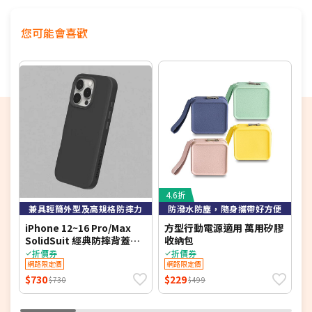
您可能會喜歡
4.6折
5
兼具輕簡外型及高規格防摔力
防潑水防塵，隨身攜帶好方便
iPhone 12~16 Pro/Max
方型行動電源適用 萬用矽膠
A
SolidSuit 經典防摔背蓋手
收納包
(
機殼『一般版(無Magsafe
折價券
折價券
磁吸)』
網路限定價
網路限定價
$730
$229
$
$730
$499