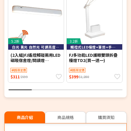
5.2折
3.2折
4
白光 黃光 自然光 可調亮度可定時
觸控式LED檯燈+筆筒+手機架
(2入組)FJ遙控觸碰兩用LED
FJ多功能LED護眼雙頭折疊
F
磁吸宿舍燈/閱讀燈
檯燈TD2(買一送一)
舍
Z0026(床頭燈 衣櫃燈 書桌
衣
燈 小夜燈 檯燈 桌燈 床頭
網路限定價
網路限定價
桌
LED)
$311
$399
$
$599
$1,280
商品介紹
商品規格
購買須知