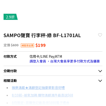
2.9折
SAMPO聲寶 行李秤-綠 BF-L1701AL
$199
定價
$699
網路限定價
付款方式
信用卡/LINE Pay/ATM
請登入會員 ，台灣大會員享更多付款方式及優惠
分期付款
＊實際可分期數、適用利率，請以購物車顯示為主
相關活動
信用卡分期
娛樂滿載★滿額登記抽豪華影音好禮
8/10前~爸氣加碼 購物滿額滿件最高送$68
分期數
每期金額
配合銀行/業者
8月限定~首購登記最高領$888電子禮券
3期
$70
18家銀行/業者