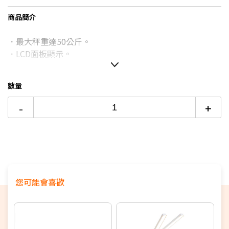
台灣大哥大Open Possible聯名卡滿額最高回饋25%
商品簡介
6期
$35
18家銀行/業者
更多信用卡分期0利率滿額享回饋
．最大秤重達50公斤。
12期
$17
18家銀行/業者
電視降到底破盤
．LCD面板顯示。
24期
$9
18家銀行/業者
數量
-
+
您可能會喜歡