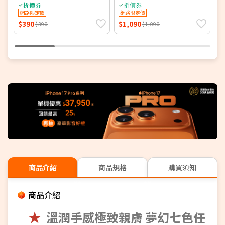
折價券
折價券
網路限定價
網路限定價
$390
$1,090
$
$390
$1,090
商品介紹
商品規格
購買須知
商品介紹
★
溫潤手感極致親膚 夢幻七色任