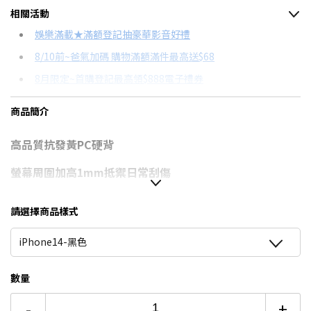
相關活動
信用卡分期
娛樂滿載★滿額登記抽豪華影音好禮
8/10前~爸氣加碼 購物滿額滿件最高送$68
分期數
每期金額
配合銀行/業者
8月限定~首購登記最高領$888電子禮券
3期
$142
18家銀行/業者
台灣大哥大Open Possible聯名卡滿額最高回饋25%
商品簡介
6期
$71
18家銀行/業者
★舊機回收★限量加碼10%回饋
高品質抗發黃PC硬背
12期
$35
18家銀行/業者
更多信用卡分期0利率滿額享回饋
螢幕周圍加高1mm抵禦日常刮傷
24期
$18
18家銀行/業者
使用無線充電也超順暢
請選擇商品樣式
螢幕周圍加高1mm抵禦平放時摩擦傷害
iPhone14-黑色
質感磨砂金屬鏡頭保護圈 加高4mm鏡頭
使用無線充電也超順暢
數量
-
+