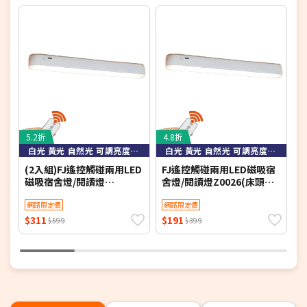
5.2折
4.8折
4
白光 黃光 自然光 可調亮度可定時
白光 黃光 自然光 可調亮度可定時
(2入組)FJ遙控觸碰兩用LED
FJ遙控觸碰兩用LED磁吸宿
F
磁吸宿舍燈/閱讀燈
舍燈/閱讀燈Z0026(床頭燈
蚊
Z0026(床頭燈 衣櫃燈 書桌
衣櫃燈 書桌燈 小夜燈 檯燈
燈 小夜燈 檯燈 桌燈 床頭
網路限定價
桌燈 床頭LED)
網路限定價
LED)
$311
$191
$
$599
$399