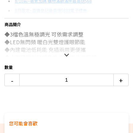
8/10前~爸氣加碼 購物滿額滿件最高送$68
分期數
每期金額
配合銀行/業者
8月限定~首購登記最高領$888電子禮券
3期
$142
18家銀行/業者
台灣大哥大Open Possible聯名卡滿額最高回饋25%
商品簡介
6期
$71
18家銀行/業者
更多信用卡分期0利率滿額享回饋
◆3檔色溫無極調光 可依需求調整
12期
$35
18家銀行/業者
電視降到底破盤
◆LED無閃頻 暖白光雙燈護眼節能
◆內建電池低耗能 充插兩用更便攜
24期
$18
18家銀行/業者
◆大面積照射可調角度 有效率使用照明
數量
-
+
您可能會喜歡