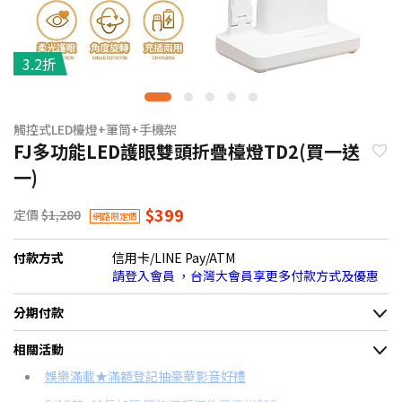
3.2折
觸控式LED檯燈+筆筒+手機架
FJ多功能LED護眼雙頭折疊檯燈TD2(買一送
一)
$399
定價
$1,280
網路限定價
付款方式
信用卡/LINE Pay/ATM
請登入會員 ，台灣大會員享更多付款方式及優惠
分期付款
＊實際可分期數、適用利率，請以購物車顯示為主
相關活動
信用卡分期
娛樂滿載★滿額登記抽豪華影音好禮