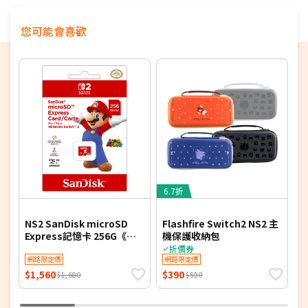
您可能會喜歡
6.7折
6
NS2 SanDisk microSD
Flashfire Switch2 NS2 主
F
Express記憶卡 256G《台
機保護收納包
灣公司貨》
折價券
網路限定價
網路限定價
$1,560
$390
$
$1,680
$590