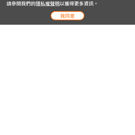
請參閱我們的
隱私權聲明
以獲得更多資訊。
我同意
電信專案服務專線 24小時
用戶手機直撥188(免費)
0809-000-852(免費)
線上購物服務專線 09:00~18:00
網內手機直撥188(撥通請按5)
網外請撥0809-000-852(撥通請按5)