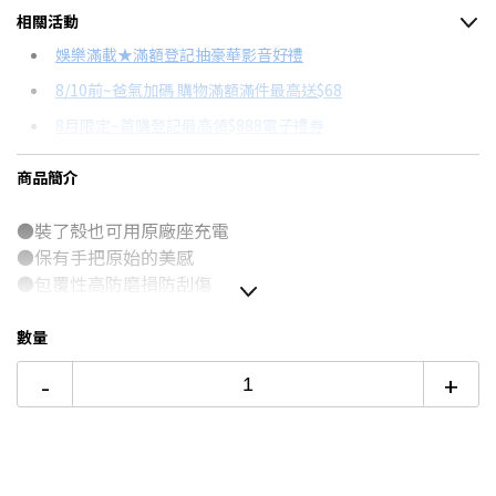
相關活動
信用卡分期
娛樂滿載★滿額登記抽豪華影音好禮
8/10前~爸氣加碼 購物滿額滿件最高送$68
分期數
每期金額
配合銀行/業者
8月限定~首購登記最高領$888電子禮券
3期
$99
18家銀行/業者
台灣大哥大Open Possible聯名卡滿額最高回饋25%
商品簡介
6期
$49
18家銀行/業者
更多信用卡分期0利率滿額享回饋
●裝了殼也可用原廠座充電
12期
$24
18家銀行/業者
●保有手把原始的美感
24期
$12
18家銀行/業者
●包覆性高防磨損防刮傷
●簡易安裝，隨時可拆可用
數量
-
+