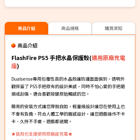
商品介紹
商品規格
購買須知
商品介紹
FlashFire PS5 手把水晶保護殼(
適用原廠充電
座
)
Dualsense專用包覆性高的水晶殼讓防護面面俱到，透明外
觀保留了 PS5手把原有的設計美感，同時不怕心愛的手把磨
損或刮傷，適合喜歡按鍵原始觸感的您。
簡易的安裝方式讓您穿脫自如，輕量級設計讓您在使用上也
不會有負擔，符合人體工學的握感設計，讓您遊戲操作不卡
卡、久持不手痠，遊戲都過關。
★裝殼也支援使用原廠座充電★