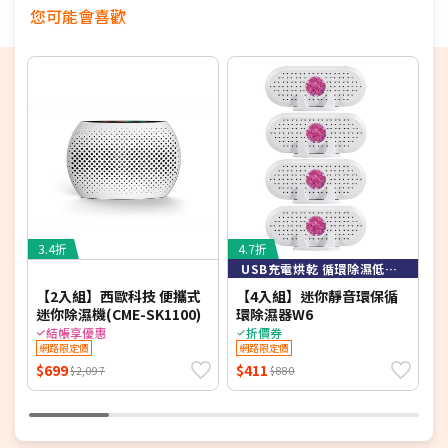
您可能會喜歡
3.4折
4.7折
7
USB充電烘乾 循環除濕低碳節能
【2入組】西歐科技 便攜式
【4入組】迷你靜音環保循
S
迷你除濕機(CME-SK1100)
環除濕器W6
8
結帳享優惠
折價券
網路限定價
網路限定價
$699
$411
$
$2,097
$880