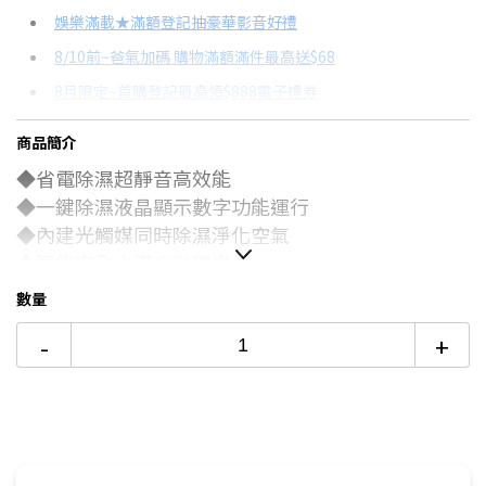
信用卡分期
娛樂滿載★滿額登記抽豪華影音好禮
8/10前~爸氣加碼 購物滿額滿件最高送$68
分期數
每期金額
配合銀行/業者
8月限定~首購登記最高領$888電子禮券
3期 0利率
$397
18家銀行/業者
台灣大哥大Open Possible聯名卡滿額最高回饋25%
商品簡介
6期
$212
18家銀行/業者
更多信用卡分期0利率滿額享回饋
◆省電除濕超靜音高效能
12期
$106
18家銀行/業者
電視降到底破盤
◆一鍵除濕液晶顯示數字功能運行
除濕機挑選七大重點！→點我看達人教你買
◆內建光觸媒同時除濕淨化空氣
24期
$54
18家銀行/業者
◆智能安全水滿自動關機
◆附贈排水管可直接出排水兩用
數量
-
+