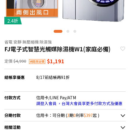
2.4折
省電 安靜 無壓縮機 除濕強
FJ電子式智慧光觸媒除濕機W1(家庭必備)
$1,191
定價
$4,990
網路限定價
結帳享優惠
8/17前結帳再91折
付款方式
信用卡/LINE Pay/ATM
請登入會員 ，台灣大會員享更多付款方式及優惠
分期付款
信用卡：可分期 (
3
期
0
利率
$397
起 )
＊實際可分期數、適用利率，請以購物車顯示為主
相關活動