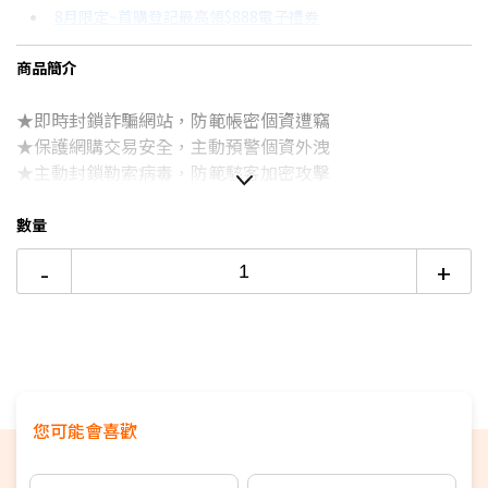
8月限定~首購登記最高領$888電子禮券
3期 0利率
$1,330
18家銀行/業者
台灣大哥大Open Possible聯名卡滿額最高回饋25%
商品簡介
6期
$711
18家銀行/業者
8/15前~指定購物滿額最高回饋25%
★即時封鎖詐騙網站，防範帳密個資遭竊
12期
$355
18家銀行/業者
更多信用卡分期0利率滿額享回饋
★保護網購交易安全，主動預警個資外洩
24期
$182
18家銀行/業者
★主動封鎖勒索病毒，防範駭客加密攻擊
★加速優化超輕省，電腦手機不卡卡
數量
※此商品不會有實體包裹配送, 將以email寄送憑證序號及
-
+
下載方式, 請在購物車結帳時, 務必填寫正確的購買人email
address
您可能會喜歡