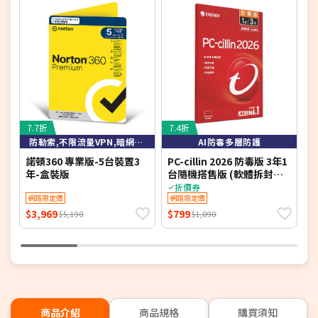
7.7折
7.4折
6
防勒索,不限流量VPN,暗網監測,隱私防護,100G雲端空間
AI防毒多層防護
諾頓360 專業版-5台裝置3
PC-cillin 2026 防毒版 3年1
諾
年-盒裝版
台隨機搭售版 (軟體拆封後
恕不接受退換貨)
折價券
網路限定價
網路限定價
$3,969
$799
$
$5,190
$1,090
商品介紹
商品規格
購買須知