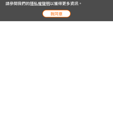
請參閱我們的
隱私權聲明
以獲得更多資訊。
我同意
電信專案服務專線 24小時
用戶手機直撥188(免費)
0809-000-852(免費)
線上購物服務專線 09:00~18:00
網內手機直撥188(撥通請按5)
網外請撥0809-000-852(撥通請按5)