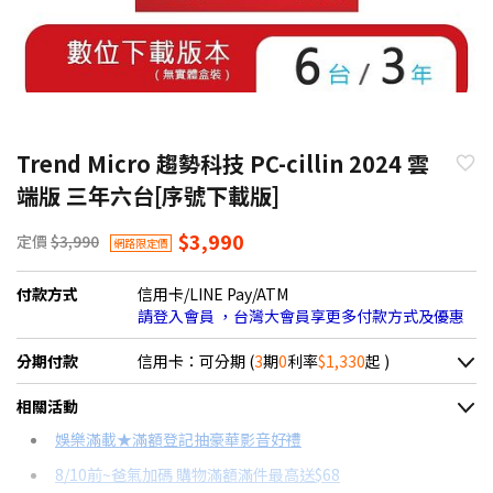
Trend Micro 趨勢科技 PC-cillin 2024 雲
端版 三年六台[序號下載版]
$3,990
定價
$3,990
網路限定價
付款方式
信用卡/LINE Pay/ATM
請登入會員 ，台灣大會員享更多付款方式及優惠
分期付款
信用卡：可分期 (
3
期
0
利率
$1,330
起 )
＊實際可分期數、適用利率，請以購物車顯示為主
相關活動
信用卡分期
娛樂滿載★滿額登記抽豪華影音好禮
8/10前~爸氣加碼 購物滿額滿件最高送$68
分期數
每期金額
配合銀行/業者