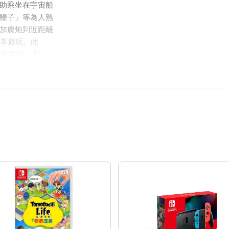
助乘坐在宇宙船
鞭子」等為人熟
加農炮到近距離
分享遊玩。
此
亞圖書館」和
可以 4 人一