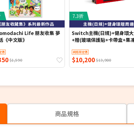
折
7.3折
《朋友收藏集》系列最新作品
主機(日規)+健身環贈周邊
Tomodachi Life 朋友收集 夢
Switch主機(日規)+健身環
活《中文版》
+贈(玻璃保護貼+卡帶盒+果
套)
定價
網路限定價
350
$10,200
$1,590
$13,980
商品規格