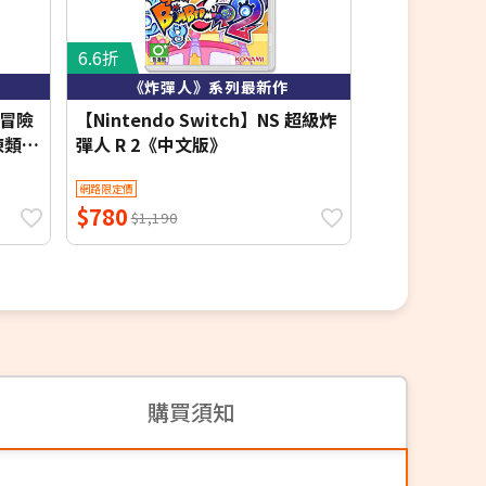
6.6折
6.5折
《炸彈人》系列最新作
跨平
大冒險
【Nintendo Switch】NS 超級炸
FlashFir
凍類比
彈人 R 2《中文版》
收納包-拼色
網路限定價
網路限定價
$780
$290
$1,190
$450
購買須知