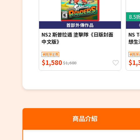
8.5
首部外傳作品
NS2 斯普拉遁 塗擊隊《日版封面
NS 
中文版》
想生
網路限定價
網路限
$1,580
$1,
$1,680
商品介紹