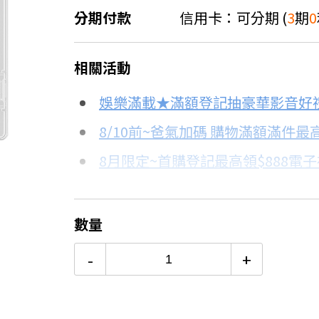
分期付款
信用卡：可分期 (
3
期
0
＊實際可分期數、適用利率，請以購物
相關活動
信用卡分期
娛樂滿載★滿額登記抽豪華影音好
分期數
每期金額
8/10前~爸氣加碼 購物滿額滿件最高
8月限定~首購登記最高領$888電
3期 0利率
$416
台灣大哥大Open Possible聯名
6期
$222
更多信用卡分期0利率滿額享回饋
數量
Switch OLED 與 Switch主
12期
$111
-
+
24期
$57