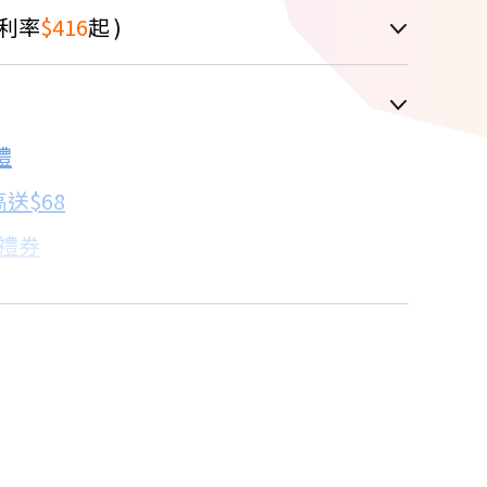
利率
$416
起 )
車顯示為主
禮
配合銀行/業者
送$68
子禮券
18家銀行/業者
卡滿額最高回饋25%
18家銀行/業者
機規格比較→點我看達人教你買
18家銀行/業者
18家銀行/業者