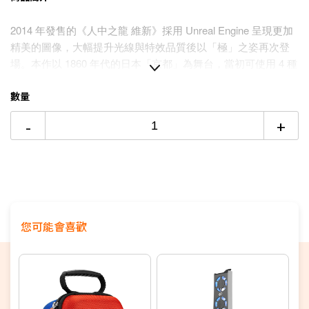
3期
$192
18家銀行/業者
2014 年發售的《人中之龍 維新》採用 Unreal Engine 呈現更加
6期
$96
18家銀行/業者
精美的圖像，大幅提升光線與特效品質後以「極」之姿再次登
場。
本作以 1860 年代的日本「京都」為舞台，當初可使用 4 種
12期
$48
18家銀行/業者
風格自由戰鬥、廣受好評的戰鬥系統依然健在。同時，能發揮
多種特殊效果的「隊士技能」也可以在主要劇情章節中使用。
數量
24期
$24
18家銀行/業者
而且《人中之龍 0》、《人中之龍 6》、《人中之龍 7》等 3 款
-
+
作品的人氣角色們將會在遊戲中登場。
穿梭時代的英雄 — 坂本
龍馬與系列全明星一同演出、熱血男子漢們的另一個傳說即將
開始。
您可能會喜歡