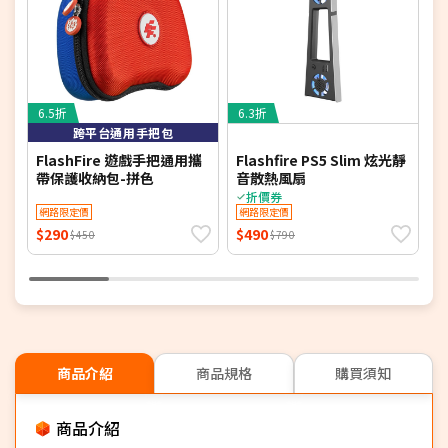
6.5折
6.3折
7
跨平台通用手把包
FlashFire 遊戲手把通用攜
Flashfire PS5 Slim 炫光靜
F
帶保護收納包-拼色
音散熱風扇
折價券
網路限定價
網路限定價
$290
$490
$
$450
$790
商品介紹
商品規格
購買須知
商品介紹