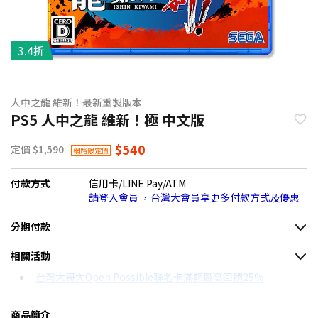
3.4折
人中之龍 維新！最新重製版本
PS5 人中之龍 維新！極 中文版
$540
定價
$1,590
網路限定價
付款方式
信用卡/LINE Pay/ATM
請登入會員 ，台灣大會員享更多付款方式及優惠
分期付款
＊實際可分期數、適用利率，請以購物車顯示為主
相關活動
信用卡分期
台灣大哥大Open Possible聯名卡滿額最高回饋25%
分期數
每期金額
配合銀行/業者
商品簡介