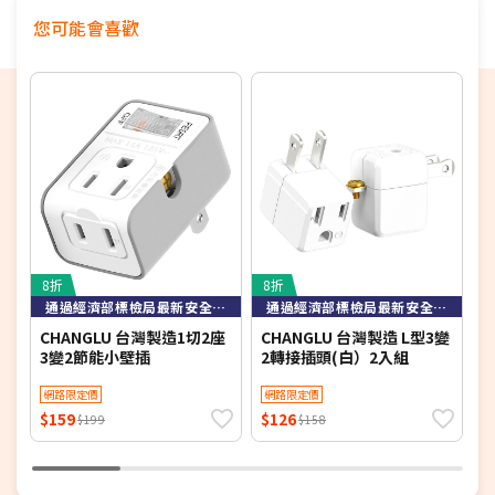
您可能會喜歡
8折
8折
3
通過經濟部標檢局最新安全規範檢驗
通過經濟部標檢局最新安全規範檢驗
CHANGLU 台灣製造1切2座
CHANGLU 台灣製造 L型3變
a
3變2節能小壁插
2轉接插頭(白）2入組
插
網路限定價
網路限定價
$159
$126
$
$199
$158