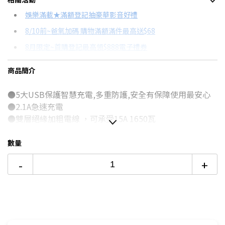
信用卡分期
娛樂滿載★滿額登記抽豪華影音好禮
8/10前~爸氣加碼 購物滿額滿件最高送$68
分期數
每期金額
配合銀行/業者
8月限定~首購登記最高領$888電子禮券
3期
$124
18家銀行/業者
台灣大哥大Open Possible聯名卡滿額最高回饋25%
商品簡介
6期
$62
18家銀行/業者
更多信用卡分期0利率滿額享回饋
●5大USB保護智慧充電,多重防護,安全有保障使用最安心
12期
$31
18家銀行/業者
●2.1A急速充電
24期
$15
18家銀行/業者
●雙層絕緣加粗電線 ，可承受15A 1650瓦
●防火PC外殼 阻燃750度
●5000次插拔認證不易鬆脫
數量
●過載自動斷電設計,安全再升級
-
+
●本產品已投保5000萬產品責任險，使用有保障
●可充可插,可同時使用最方便,插座粉彩配色,好看又好用