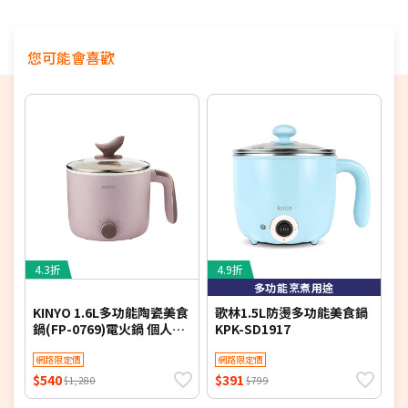
您可能會喜歡
4.3折
4.9折
5
多功能烹煮用途
KINYO 1.6L多功能陶瓷美食
歌林1.5L防燙多功能美食鍋
K
鍋(FP-0769)電火鍋 個人鍋
KPK-SD1917
(
小火鍋 煮火鍋
機
網路限定價
網路限定價
$540
$391
$
$1,280
$799