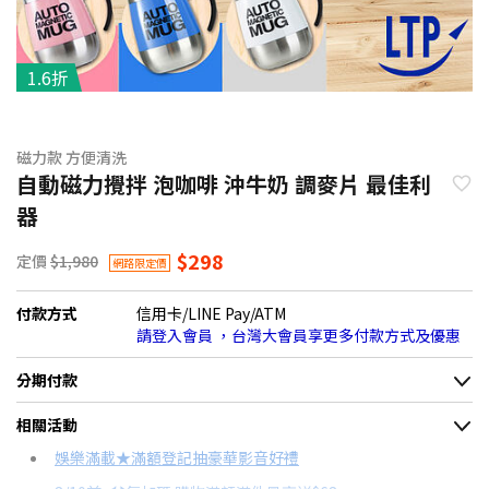
1.6折
磁力款 方便清洗
自動磁力攪拌 泡咖啡 沖牛奶 調麥片 最佳利
器
$298
定價
$1,980
網路限定價
付款方式
信用卡/LINE Pay/ATM
請登入會員 ，台灣大會員享更多付款方式及優惠
分期付款
＊實際可分期數、適用利率，請以購物車顯示為主
相關活動
信用卡分期
娛樂滿載★滿額登記抽豪華影音好禮