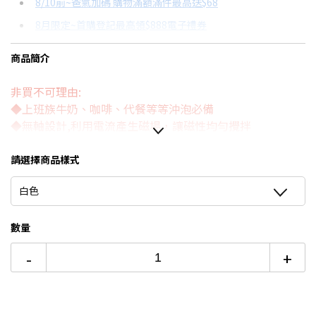
8/10前~爸氣加碼 購物滿額滿件最高送$68
分期數
每期金額
配合銀行/業者
8月限定~首購登記最高領$888電子禮券
3期
$106
18家銀行/業者
台灣大哥大Open Possible聯名卡滿額最高回饋25%
商品簡介
6期
$53
18家銀行/業者
更多信用卡分期0利率滿額享回饋
非買不可理由:
12期
$26
18家銀行/業者
電視降到底破盤
◆上班族牛奶、咖啡、代餐等等沖泡必備
24期
$13
18家銀行/業者
◆無軸設計,利用電流產生磁場，讓磁性均勻攪拌
◆專利抗氣壓設計，攪拌不外溢
◆雙層隔熱，隔熱防燙,內外雙層加厚，使用不燙手
請選擇商品樣式
◆操作簡單，一鍵即可輕鬆攪拌
白色
◆無須插電，使用4號電池
數量
-
+