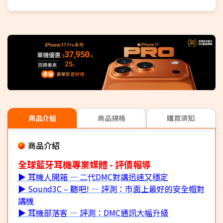
USB-C快充，充電20分鐘即可使用2小時
支援其他品牌藍牙通訊耳機
FM廣播、音樂共享功能
滾輪按鈕設計操作簡單直觀
商品介紹
商品規格
購買須知
商品介紹
全球藍牙耳機專業媒體 - 評價報導
▶ 耳機人開箱 — 二代DMC對講迅速又穩定
▶ Sound3C – 聽吧! — 評測：市面上最好的安全帽對
講機
▶ 耳機部落客 — 評測：DMC通訊大幅升級