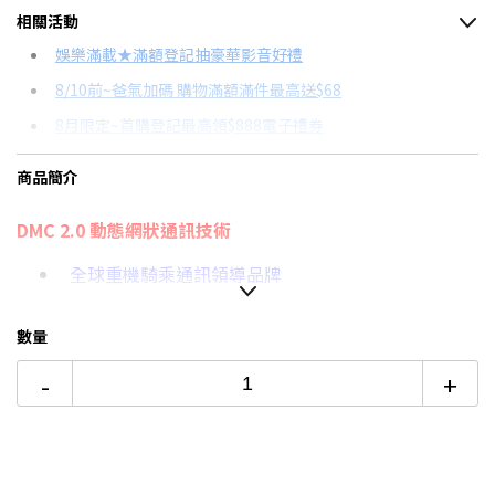
相關活動
信用卡分期
娛樂滿載★滿額登記抽豪華影音好禮
8/10前~爸氣加碼 購物滿額滿件最高送$68
分期數
每期金額
配合銀行/業者
8月限定~首購登記最高領$888電子禮券
3期 0利率
$7,933
18家銀行/業者
台灣大哥大Open Possible聯名卡滿額最高回饋25%
商品簡介
6期 0利率
$3,966
17家銀行/業者
8/15前~指定購物滿額最高回饋25%
DMC 2.0 動態網狀通訊技術
12期 0利率
$1,983
7家銀行/業者
★舊機回收★限量加碼10%回饋
更多信用卡分期0利率滿額享回饋
全球重機騎乘通訊領導品牌
6期
$4,244
18家銀行/業者
40mm JBL音響絕佳音效陪伴騎乘
12期
$2,122
18家銀行/業者
數量
獨家第二代 DMC 動態網狀通訊技術
24期
$1,090
18家銀行/業者
-
+
"Hey Cardo"自然語音操控
全新升級藍牙5.2，快速穩定
磁吸底座，靠近即可強力吸附