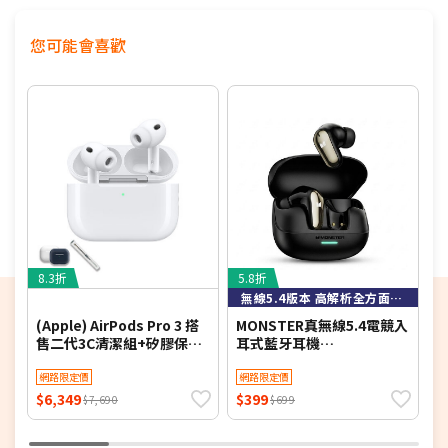
支援 1 - 15 位騎士連線
您可能會喜歡
最遠 1.6 km 機與機對講距離
最遠 8 km 團隊對講距離
回到範圍內即可自動連接
省電模式，可節省約20%電力消耗
內建EQ，重低音/音量加強/人聲
專屬APP、OTA無線韌體升級
IP67防水防塵規格
8.3折
5.8折
8
無線5.4版本 高解析全方面立體聲
音樂對講同步處理
(Apple) AirPods Pro 3 搭
MONSTER真無線5.4電競入
A
根據外部環境噪音自動調整音量
售二代3C清潔組+矽膠保護
耳式藍牙耳機
殼
MQT52(MaxstarMQT52
可連兩台設備，如手機、GPS
網路限定價
雙耳 遊戲耳機 正品 公司貨)
網路限定價
$6,349
$399
$
$7,690
$699
對講 / 音樂播放時間最長達13小時續航