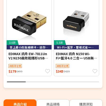
3.6折
5.5折
6
世上最小的無線網卡，迷你易攜帶
Wi-Fi+藍牙，雙模式省一USB埠
EDIMAX 訊舟 EW-7811Un
EDIMAX 訊舟 N150 Wi-
T
V2 N150高效能隱形USB無
Fi+藍牙4.0 二合一 USB無線
W
線網路卡
網路卡EW-7611ULB
網路限定價
網路限定價
$179
$345
$
$499
$629
商品介紹
商品規格
購買須知