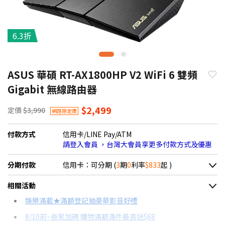
6.3折
ASUS 華碩 RT-AX1800HP V2 WiFi 6 雙頻
Gigabit 無線路由器
$2,499
定價
$3,990
網路限定價
付款方式
信用卡/LINE Pay/ATM
請登入會員 ，台灣大會員享更多付款方式及優惠
分期付款
信用卡：可分期 (
3
期
0
利率
$833
起 )
＊實際可分期數、適用利率，請以購物車顯示為主
相關活動
信用卡分期
娛樂滿載★滿額登記抽豪華影音好禮
8/10前~爸氣加碼 購物滿額滿件最高送$68
分期數
每期金額
配合銀行/業者