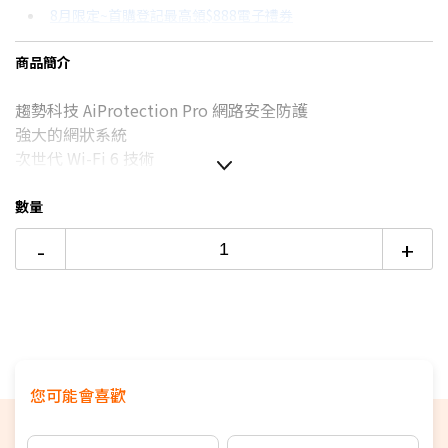
8月限定~首購登記最高領$888電子禮券
3期 0利率
$833
18家銀行/業者
台灣大哥大Open Possible聯名卡滿額最高回饋25%
商品簡介
6期
$445
18家銀行/業者
更多信用卡分期0利率滿額享回饋
趨勢科技 AiProtection Pro 網路安全防護
12期
$222
18家銀行/業者
強大的網狀系統
24期
$114
18家銀行/業者
次世代 Wi-Fi 6 技術
數量
-
+
您可能會喜歡