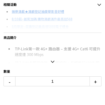
相關活動
信用卡分期
娛樂滿載★滿額登記抽豪華影音好禮
8/10前~爸氣加碼 購物滿額滿件最高送$68
分期數
每期金額
配合銀行/業者
8月限定~首購登記最高領$888電子禮券
3期 0利率
$1,333
18家銀行/業者
台灣大哥大Open Possible聯名卡滿額最高回饋25%
商品簡介
6期
$713
18家銀行/業者
更多信用卡分期0利率滿額享回饋
TP-Link第一款 4G+ 路由器 – 支援 4G+ Cat6 可提升
12期
$356
18家銀行/業者
速度達 300 Mbps
24期
$183
18家銀行/業者
插入SIM卡即可使用 – 不需設定，長期進行100多個
國家的SIM卡測試，以確保相容性。
數量
支持MU-MIMO –同步數據流可提高WiFi吞吐量和網
-
+
路效率。
支援 TP-Link OneMeshTM – 可與 TP-Link
OneMesh 產品建立一個經濟有效益的Mesh網路