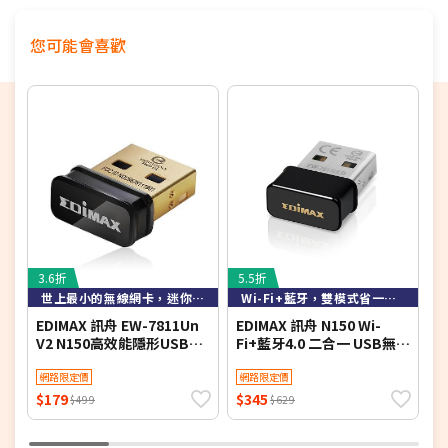
全部都是Gigabit 連接埠 – 提供可靠的有線連接給需
要較大頻寬的設備，例如遊戲機或電視盒。
您可能會喜歡
更好的訊號品質 – 兩根外接LTE天線提供穩定且高效
的網路連線。
Wi-Fi 路由器模式 – 無法連接4G網路時，也可將網路
來源連接網路線至LAN/WAN連接埠作為彈性的備援
選擇。
透過Tether app輕鬆設定和管理
3.6折
5.5折
6
世上最小的無線網卡，迷你易攜帶
Wi-Fi+藍牙，雙模式省一USB埠
EDIMAX 訊舟 EW-7811Un
EDIMAX 訊舟 N150 Wi-
T
V2 N150高效能隱形USB無
Fi+藍牙4.0 二合一 USB無線
W
線網路卡
網路卡EW-7611ULB
網路限定價
網路限定價
$179
$345
$
$499
$629