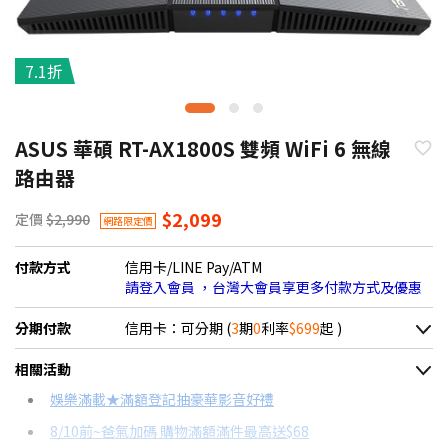
7.1折
ASUS 華碩 RT-AX1800S 雙頻 WiFi 6 無線
路由器
$2,099
定價
$2,990
網路限定價
付款方式
信用卡/LINE Pay/ATM
請登入會員 ，台灣大會員享更多付款方式及優惠
分期付款
信用卡：可分期 (
3
期
0
利率
$699
起 )
＊實際可分期數、適用利率，請以購物車顯示為主
相關活動
信用卡分期
娛樂滿載★滿額登記抽豪華影音好禮
8/10前~爸氣加碼 購物滿額滿件最高送$68
分期數
每期金額
配合銀行/業者