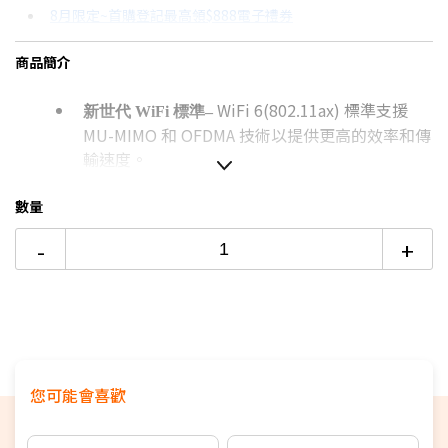
8月限定~首購登記最高領$888電子禮券
3期 0利率
$699
18家銀行/業者
台灣大哥大Open Possible聯名卡滿額最高回饋25%
商品簡介
6期
$374
18家銀行/業者
更多信用卡分期0利率滿額享回饋
WiFi 6(802.11ax) 標準支援
12期
$187
18家銀行/業者
新世代 WiFi 標準–
MU-MIMO 和 OFDMA 技術以提供更高的效率和傳
24期
$96
18家銀行/業者
輸速度。
RT-AX1800S 支援 1024-QAM 以
超快 Wi-Fi 速度–
數量
提供速度大幅提升的無線連線。總網路速度約
1800Mbps — 包括 2.4GHz 頻段的 574 Mbps 及
-
+
5GHz 頻段的 1201 Mbps。
– 不僅支援 MU-MIMO，同時支
提高容量和效率
援 OFDMA 技術以有效配置頻道，可同時與多個裝
置進行通訊
一 Gigabit WAN 連接埠和四個
5 Gigabit 連接埠 –
您可能會喜歡
Gigabit LAN 連接埠，比 100-Base T 乙太網路快
10 倍。