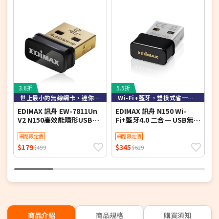
協助確保您的網路
AiProtection 和家長控制功能 –
安全，並可讓您設定用戶端的網路使用時間限制
可相容支援 AiMesh的路由器，建立
支援AiMesh –
彈性且無縫漫遊的全屋網狀網路
3.6折
5.5折
6
世上最小的無線網卡，迷你易攜帶
Wi-Fi+藍牙，雙模式省一USB埠
EDIMAX 訊舟 EW-7811Un
EDIMAX 訊舟 N150 Wi-
T
V2 N150高效能隱形USB無
Fi+藍牙4.0 二合一 USB無線
W
線網路卡
網路卡EW-7611ULB
網路限定價
網路限定價
$179
$345
$
$499
$629
商品介紹
商品規格
購買須知