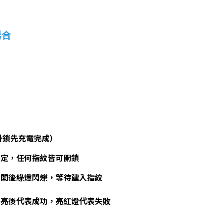
場合
掛鎖先充電完成）
設定，任何指紋皆可開鎖
鬆開後綠燈閃爍，等待建入指紋
長亮後代表成功，亮紅燈代表失敗