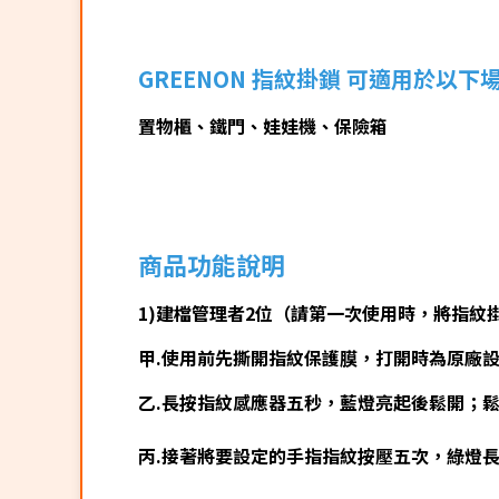
GREENON 指紋掛鎖 可適用於以下
置物櫃、鐵門、娃娃機、保險箱
商品功能說明
1)建檔管理者2位（請第一次使用時，將指紋
甲.使用前先撕開指紋保護膜，打開時為原廠
乙.長按指紋感應器五秒，藍燈亮起後鬆開；
丙.接著將要設定的手指指紋按壓五次，綠燈