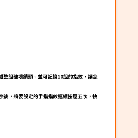
鉗整組破壞鎖頭。並可記憶10組的指紋，讓您
爍後，將要設定的手指指紋連續按壓五次，快