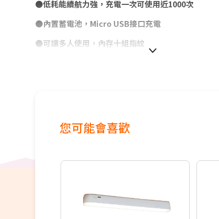
●低耗能續航力強，充電一次可使用近1000次
●內置蓄電池，Micro USB接口充電
●可讓多人使用，內存十組指紋
●適用於置物櫃、娃娃機、鐵門等
●指紋解鎖一秒搞定，不在擔心忘記密碼
您可能會喜歡