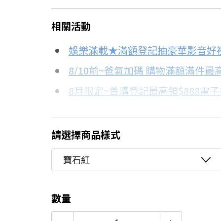
＊實際可分期數、適用利率，請以購物
相關活動
信用卡分期
娛樂滿載★滿額登記抽豪華影音好
分期數
每期金額
8/10前~爸氣加碼 購物滿額滿件最高
4.7折
8月限定~首購登記最高領$888電
3期
$246
台灣大哥大Open Possible聯名
6期
$123
更多信用卡分期0利率滿額享回饋
請選擇商品樣式
電視降到底破盤
12期
$61
寶石紅
24期
$31
數量