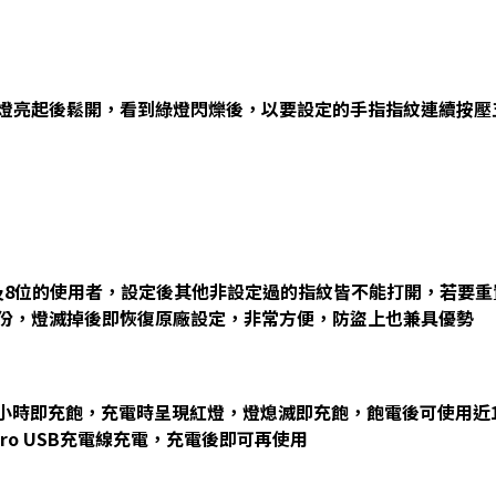
燈亮起後鬆開，看到綠燈閃爍後，以要設定的手指指紋連續按壓
，以及8位的使用者，設定後其他非設定過的指紋皆不能打開，若要
份，燈滅掉後即恢復原廠設定，非常方便，防盜上也兼具優勢
約一小時即充飽，充電時呈現紅燈，燈熄滅即充飽，飽電後可使用近
ro USB充電線充電，充電後即可再使用