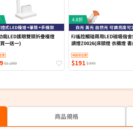
折
4.8折
觸控式LED檯燈+筆筒+手機架
白光 黃光 自然光 可調亮度可
多功能LED護眼雙頭折疊檯燈
FJ遙控觸碰兩用LED磁吸宿舍
(買一送一)
讀燈Z0026(床頭燈 衣櫃燈 
小夜燈 檯燈 桌燈 床頭LED)
定價
網路限定價
9
$191
$1,280
$399
商品規格