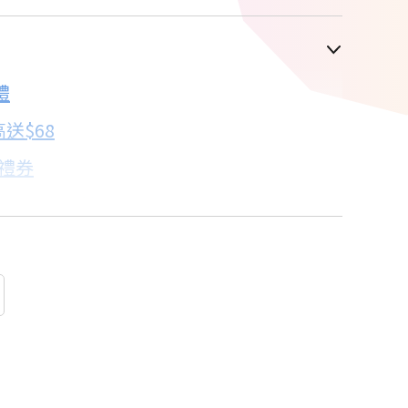
車顯示為主
禮
配合銀行/業者
送$68
子禮券
18家銀行/業者
卡滿額最高回饋25%
18家銀行/業者
18家銀行/業者
18家銀行/業者