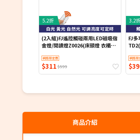
5.2折
3.2
白光 黃光 自然光 可調亮度可定時
(2入組)FJ遙控觸碰兩用LED磁吸宿
FJ
舍燈/閱讀燈Z0026(床頭燈 衣櫃燈
TD2
書桌燈 小夜燈 檯燈 桌燈 床頭LED)
網路限定價
網路限
$311
$39
$599
商品介紹