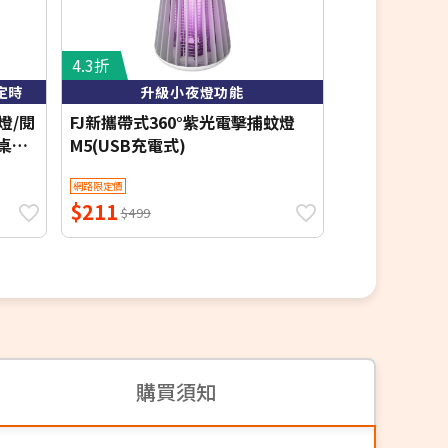
4.3折
4.5折
定時
升級小夜燈功能
可加長一拍
燈/閱
FJ新攜帶式360°紫光電擊捕蚊燈
FJ伸縮桿可
書桌燈
M5(USB充電式)
蚊拍F1(捕蚊燈
至107公分 拍
網路限定價
網路限定價
$211
$311
$499
$699
購買須知