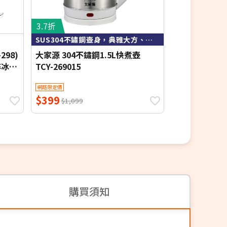
3.7折
6.5折
SUS304不鏽鋼壺身，典雅大方、衛生易清洗。
插電/
298)
大家源 304不鏽鋼1.5L快煮壺
N Dr.AV聖岡
碎冰
TCY-269015
大秤盤中型電子
插電電池兩用
網路限定價
網路限定價
扣重)
$399
$289
$1,099
$449
購買須知