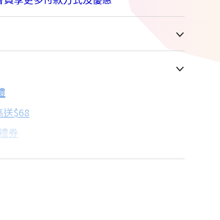
車顯示為主
禮
配合銀行/業者
送$68
子禮券
18家銀行/業者
卡滿額最高回饋25%
18家銀行/業者
18家銀行/業者