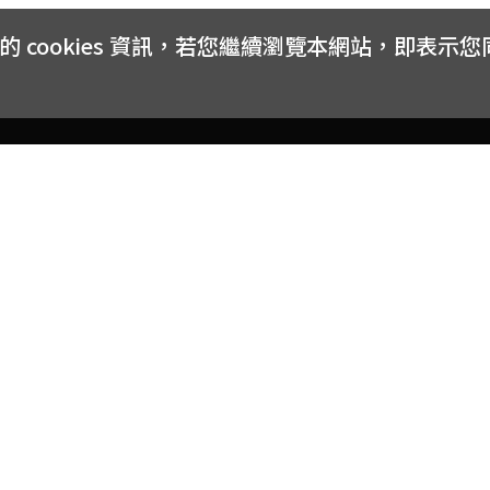
cookies 資訊，若您繼續瀏覽本網站，即表示
客戶服務
會員權益
關於
常見問題
會員隱私與權益
品牌
大宗採購方案
購物條款
網站
訂閱電子報
中獎公告
聯絡
取消訂閱電子報
網路安全標章
合作
購物折價券使用辦法
反詐騙小叮嚀