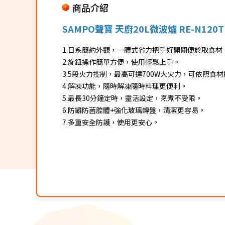
商品介紹
SAMPO聲寶 天廚20L微波爐 RE-N120T
1.日系簡約外觀，一體式省力把手好開關便於取食材
2.旋鈕操作簡單方便，使用輕鬆上手。
3.5段火力控制，最高可達700W大火力，可依照
4.解凍功能，隨時解凍隨時料理更便利。
5.最長30分鐘定時，靈活設定，烹煮不受限。
6.防鏽防菌腔體+強化玻璃轉盤，清潔更容易。
7.多重安全防護，使用更安心。