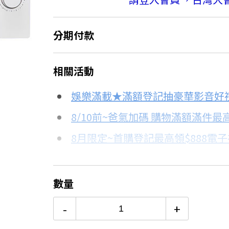
分期付款
＊實際可分期數、適用利率，請以購物
相關活動
信用卡分期
娛樂滿載★滿額登記抽豪華影音好
分期數
每期金額
8/10前~爸氣加碼 購物滿額滿件最高
8月限定~首購登記最高領$888電
3期
$709
台灣大哥大Open Possible聯名
6期
$354
更多信用卡分期0利率滿額享回饋
數量
電視降到底破盤
12期
$177
-
+