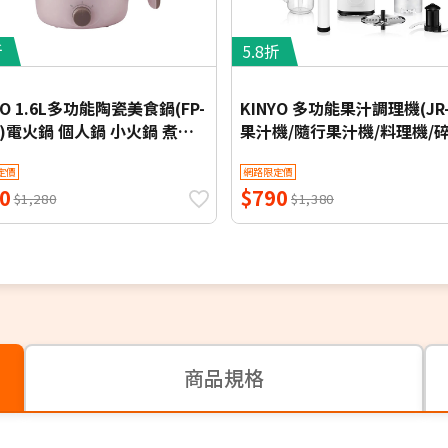
折
5.8折
YO 1.6L多功能陶瓷美食鍋(FP-
KINYO 多功能果汁調理機(JR-
9)電火鍋 個人鍋 小火鍋 煮火
果汁機/隨行果汁機/料理機/
機/攪拌機/冰沙機
定價
網路限定價
0
$790
$1,280
$1,380
商品規格