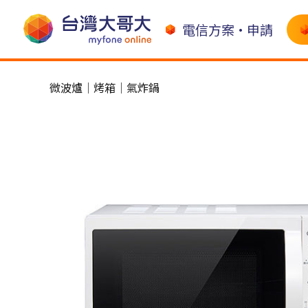
電信方案•申請
微波爐│烤箱│氣炸鍋