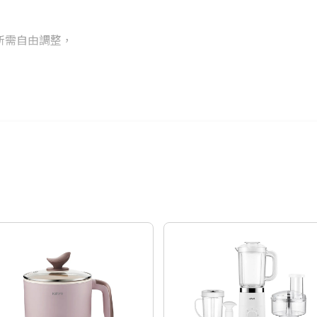
24期
$91
。
材所需自由調整，