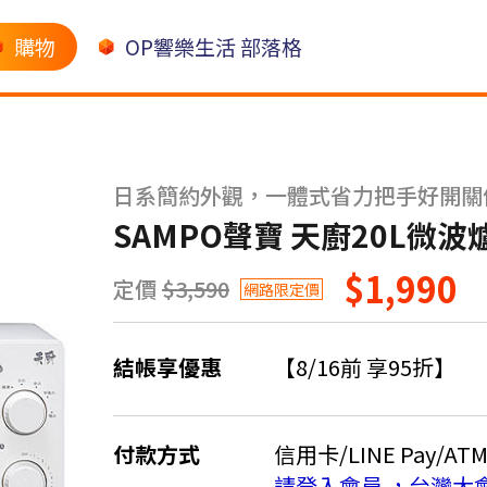
購物
OP響樂生活 部落格
日系簡約外觀，一體式省力把手好開關
SAMPO聲寶 天廚20L微波爐 
$1,990
定價
$3,590
網路限定價
結帳享優惠
【8/16前 享95折】
付款方式
信用卡/LINE Pay/AT
請登入會員 ，台灣大