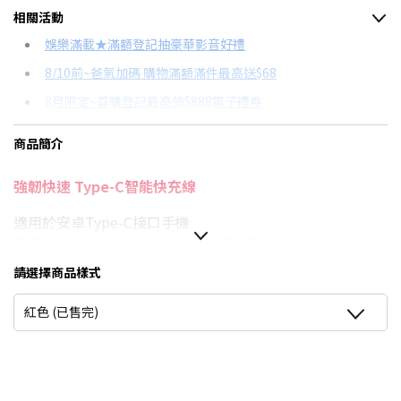
相關活動
信用卡分期
娛樂滿載★滿額登記抽豪華影音好禮
8/10前~爸氣加碼 購物滿額滿件最高送$68
分期數
每期金額
配合銀行/業者
8月限定~首購登記最高領$888電子禮券
3期
$56
18家銀行/業者
台灣大哥大Open Possible聯名卡滿額最高回饋25%
商品簡介
6期
$28
18家銀行/業者
★舊機回收★限量加碼10%回饋
強韌快速 Type-C智能快充線
12期
$14
18家銀行/業者
更多信用卡分期0利率滿額享回饋
適用於安卓Type-C接口手機
24期
$7
18家銀行/業者
適用於iPad Air5/Air4/Pro/mini6等設備
智能涓流充電，安全保護電池
請選擇商品樣式
加粗銅芯，充電更快
尼龍編織線，外柔內剛抗拉扯
紅色 (已售完)
鋁合金+PVC材質，抗氧化更耐用