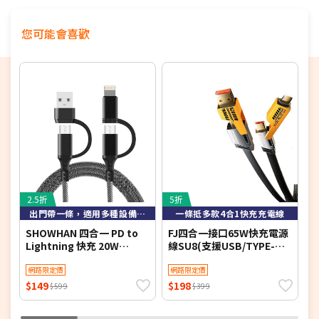
您可能會喜歡
2.5折
5折
3
出門帶一條，適用多種設備iPhone/Type-C，超強兼容性
一條抵多款4合1快充充電線
SHOWHAN 四合一 PD to
FJ四合一接口65W快充電源
G
Lightning 快充 20W
線SU8(支援USB/TYPE-
T
Type-C 60W 鋁合金屬編織
C/IOS/手機/筆電充電) 2入
輸
PD快充線-1M(簡訊)
網路限定價
組
網路限定價
$149
$198
$
$599
$399