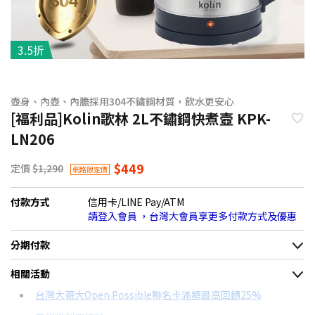
3.5折
壺身、內壺、內膽採用304不鏽鋼材質，飲水更安心
[福利品]Kolin歌林 2L不鏽鋼快煮壼 KPK-
LN206
$449
定價
$1,290
網路限定價
付款方式
信用卡/LINE Pay/ATM
請登入會員 ，台灣大會員享更多付款方式及優惠
分期付款
＊實際可分期數、適用利率，請以購物車顯示為主
相關活動
信用卡分期
台灣大哥大Open Possible聯名卡滿額最高回饋25%