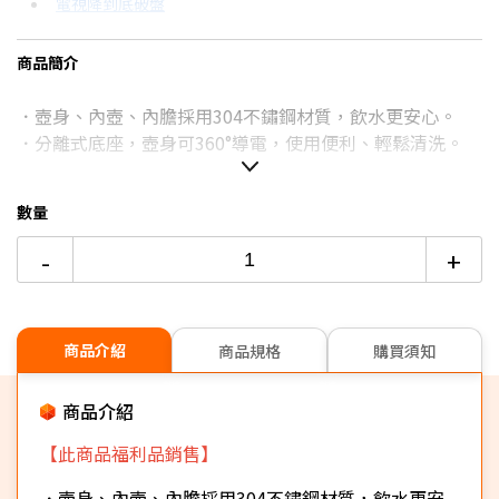
電視降到底破盤
分期數
每期金額
配合銀行/業者
3期
$160
18家銀行/業者
商品簡介
6期
$80
18家銀行/業者
．壺身、內壺、內膽採用304不鏽鋼材質，飲水更安心。
．分離式底座，壺身可360°導電，使用便利、輕鬆清洗。
12期
$40
18家銀行/業者
24期
$20
18家銀行/業者
數量
-
+
商品介紹
商品規格
購買須知
商品介紹
【此商品福利品銷售】
．壺身、內壺、內膽採用304不鏽鋼材質，飲水更安