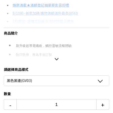
信用卡分期
娛樂滿載★滿額登記抽豪華影音好禮
8/10前~爸氣加碼 購物滿額滿件最高送$68
分期數
每期金額
配合銀行/業者
8月限定~首購登記最高領$888電子禮券
3期
$51
18家銀行/業者
台灣大哥大Open Possible聯名卡滿額最高回饋25%
商品簡介
6期
$25
18家銀行/業者
★舊機回收★限量加碼10%回饋
12期
$12
18家銀行/業者
更多信用卡分期0利率滿額享回饋
新升級超導電纖維，觸控靈敏流暢體驗
【玩家真實心得】 Lenovo Legion Tab 電競平板套裝開箱→
24期
$6
18家銀行/業者
防汗防滑，專為手遊訂製
點我看達人教你買
輕薄纖細僅0.3mm薄度，透氣性好
請選擇商品樣式
穿戴舒服緊貼不緊繃，大小手指都能使用
黑色黑邊(GV03)
不勾絲不起球
數量
-
+