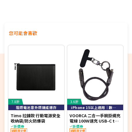
您可能會喜歡
7.8折
3.6折
4
阻燃電池意外燃燒或爆炸
iPhone 15以上適用｜數字顯示設計
Timo 拉鍊款 行動電源安全
VOORCA 二合一手腕掛繩充
收納袋/防火防爆袋
電線 100W速充 USB-C to
燈
USB-C 傳輸線 附墊片
腳
折價券
折價券
網路限定價
(30cm)
網路限定價
1