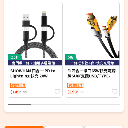
2.5折
5折
3
出門帶一條，適用多種設備iPhone/Type-C，超強兼容性
一條抵多款4合1快充充電線
SHOWHAN 四合一 PD to
FJ四合一接口65W快充電源
G
Lightning 快充 20W
線SU8(支援USB/TYPE-
T
Type-C 60W 鋁合金屬編織
C/IOS/手機/筆電充電) 2入
輸
PD快充線-1M(簡訊)
網路限定價
組
網路限定價
$149
$198
$
$599
$399