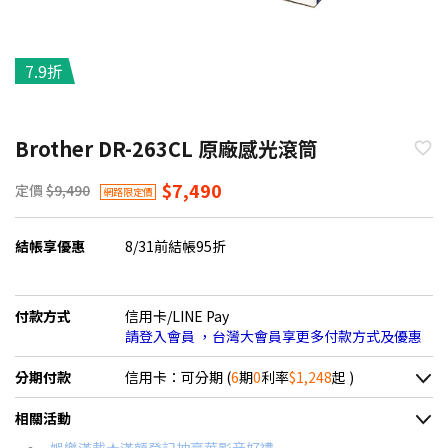
7.9折
Brother DR-263CL 原廠感光滾筒
$7,490
定價
$9,490
網路限定價
結帳享優惠
8/31前結帳95折
付款方式
信用卡/LINE Pay
請登入會員 ，台灣大會員享更多付款方式及優惠
分期付款
信用卡：可分期 (
6
期
0
利率
$1,248
起 )
＊實際可分期數、適用利率，請以購物車顯示為主
相關活動
信用卡分期