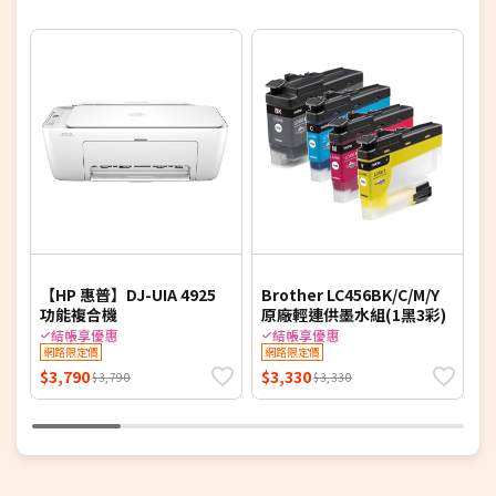
6
【HP 惠普】DJ-UIA 4925
Brother LC456BK/C/M/Y
C
功能複合機
原廠輕連供墨水組(1黑3彩)
功
結帳享優惠
結帳享優惠
網路限定價
網路限定價
$3,790
$3,330
$
$3,790
$3,330