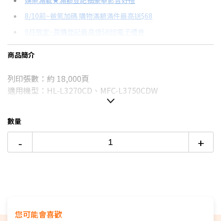
娛樂滿載★滿額登記抽豪華影音好禮
8/10前~爸氣加碼 購物滿額滿件最高送$68
分期數
每期金額
配合銀行/業者
8月限定~首購登記最高領$888電子禮券
3期 0利率
$2,496
18家銀行/業者
台灣大哥大Open Possible聯名卡滿額最高回饋25%
商品簡介
6期 0利率
$1,248
17家銀行/業者
8/15前~指定購物滿額最高回饋25%
列印張數：約 18,000頁
6期
$1,335
18家銀行/業者
更多信用卡分期0利率滿額享回饋
適用機型：HL-L3270CD、MFC-L3750CDW
12期
$667
18家銀行/業者
24期
$343
18家銀行/業者
數量
-
+
您可能會喜歡