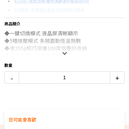
8/10前~爸氣加碼 購物滿額滿件最高送$68
分期數
每期金額
配合銀行/業者
8月限定~首購登記最高領$888電子禮券
3期
$238
18家銀行/業者
台灣大哥大Open Possible聯名卡滿額最高回饋25%
商品簡介
更多信用卡分期0利率滿額享回饋
◆一鍵切換模式 液晶屏清晰顯示
電視降到底破盤
◆5種按壓模式 多頻震動恆溫熱敷
tokuyo 煥眼冷熱眼部氣壓按摩器→點我看達人教你買
◆僅355g輕巧便攜180度摺疊好收納
◆安全裝置15分鐘自動關機
◆多點穴位按摩 仿真氣囊揉捏
數量
-
+
您可能會喜歡