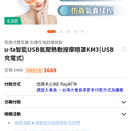
6.8折
氣壓式雙氣囊 包覆性強舒緩放鬆
u-ta智能USB氣壓熱敷按摩眼罩KM3(USB
充電式)
$669
定價
$990
網路限定價
付款方式
信用卡/LINE Pay/ATM
請登入會員 ，台灣大會員享更多付款方式及優惠
分期付款
＊實際可分期數、適用利率，請以購物車顯示為主
相關活動
信用卡分期
娛樂滿載★滿額登記抽豪華影音好禮