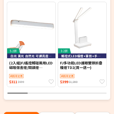
5.2折
3.2折
4
白光 黃光 自然光 可調亮度可定時
觸控式LED檯燈+筆筒+手機架
(2入組)FJ遙控觸碰兩用LED
FJ多功能LED護眼雙頭折疊
F
磁吸宿舍燈/閱讀燈
檯燈TD2(買一送一)
舍
Z0026(床頭燈 衣櫃燈 書桌
衣
燈 小夜燈 檯燈 桌燈 床頭
網路限定價
網路限定價
桌
LED)
$311
$399
$
$599
$1,280