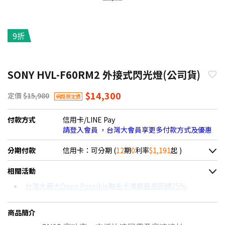
9折
SONY HVL-F60RM2 外接式閃光燈(公司貨)
$14,300
定價
$15,980
網路限定價
付款方式
信用卡/LINE Pay
請登入會員 ，台灣大會員享更多付款方式及優惠
分期付款
信用卡：可分期 (
12
期
0
利率
$1,191
起 )
＊實際可分期數、適用利率，請以購物車顯示為主
相關活動
信用卡分期
台灣大哥大Open Possible聯名卡滿額最高回饋25%
分期數
每期金額
配合銀行/業者
商品簡介
3期 0利率
$4,766
18家銀行/業者