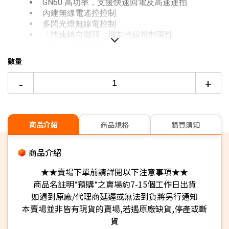
GN60 高功率，支援快速回電及高速連拍
內建無線電遙控控制
6期 0利率
$2,383
17家銀行/業者
多閃光燈無線電控制
「快速轉向擺頭」增加光線控制彈性
12期 0利率
$1,191
7家銀行/業者
強化防滴防塵設計
數量
6期
$2,550
18家銀行/業者
-
+
12期
$1,275
18家銀行/業者
24期
$655
18家銀行/業者
商品介紹
商品規格
購買須知
商品介紹
★★賣場下單前請詳閱以下注意事項★★
商品名註明*預購*之賣場約7-15個工作日出貨
如遇到原廠/代理商延遲或無法到貨將另行通知
本賣場並非皆有現貨的賣場,若遇原廠缺貨,停產或斷
貨