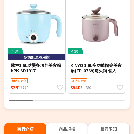
4.9折
4.3折
5
多功能烹煮用途
歌林1.5L防燙多功能美食鍋
KINYO 1.6L多功能陶瓷美食
K
KPK-SD1917
鍋(FP-0769)電火鍋 個人鍋
(
小火鍋 煮火鍋
機
網路限定價
網路限定價
$391
$540
$
$799
$1,280
商品介紹
商品規格
購買須知