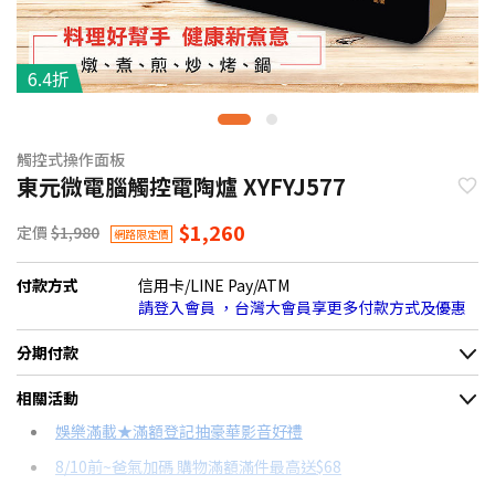
6.4折
觸控式操作面板
東元微電腦觸控電陶爐 XYFYJ577
$1,260
定價
$1,980
網路限定價
付款方式
信用卡/LINE Pay/ATM
請登入會員 ，台灣大會員享更多付款方式及優惠
分期付款
＊實際可分期數、適用利率，請以購物車顯示為主
相關活動
信用卡分期
娛樂滿載★滿額登記抽豪華影音好禮
8/10前~爸氣加碼 購物滿額滿件最高送$68
分期數
每期金額
配合銀行/業者