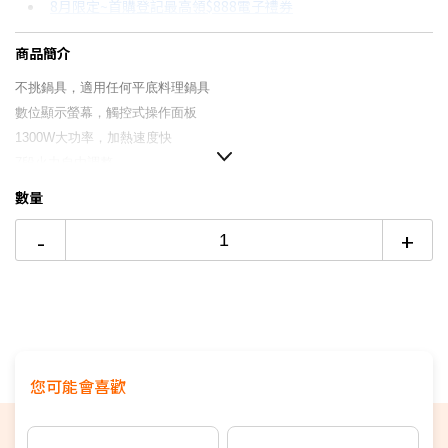
8月限定~首購登記最高領$888電子禮券
3期
$449
18家銀行/業者
台灣大哥大Open Possible聯名卡滿額最高回饋25%
商品簡介
6期
$224
18家銀行/業者
更多信用卡分期0利率滿額享回饋
不挑鍋具，適用任何平底料理鍋具
12期
$112
18家銀行/業者
電視降到底破盤
數位顯示螢幕，觸控式操作面板
1300W
大功率，加熱速度快
24期
$57
18家銀行/業者
7
段火力自由調整
安全鎖設計
數量
120
分鐘定時功能
-
+
風扇散熱裝置，保護機體更耐用
安全保護設計，安全有保障
您可能會喜歡