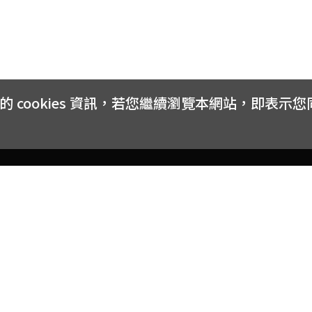
cookies 資訊，若您繼續瀏覽本網站，即表示
客戶服務
會員權益
關於
常見問題
會員隱私與權益
品牌
大宗採購方案
購物條款
網站