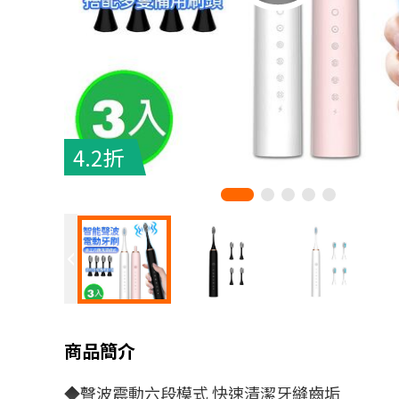
4.2折
商品簡介
◆聲波震動六段模式 快速清潔牙縫齒垢