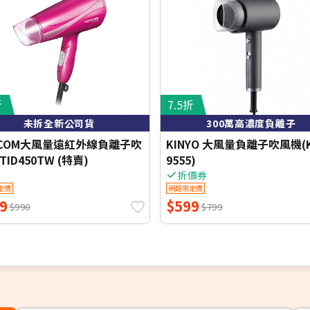
折
7.5折
未拆全新公司貨
300萬高濃度負離子
SCOM大風量遠紅外線負離子吹
KINYO 大風量負離子吹風機(K
TID450TW (特賣)
9555)
折價券
定價
網路限定價
9
$599
$990
$799