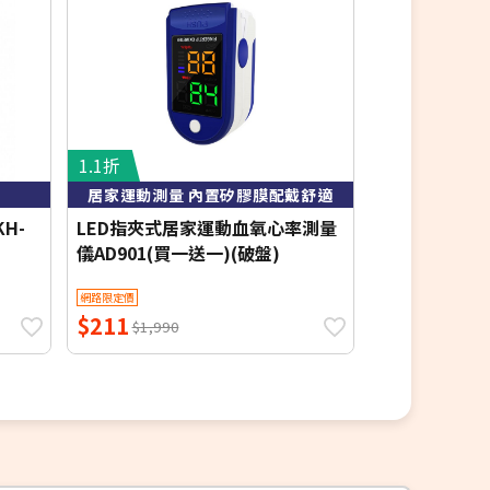
1.1折
3.4折
居家運動測量 內置矽膠膜配戴舒適
可拆式刀
H-
LED指夾式居家運動血氧心率測量
kolin歌林
儀AD901(買一送一)(破盤)
刀(KBH-HC01
網路限定價
網路限定價
$211
$198
$1,990
$599