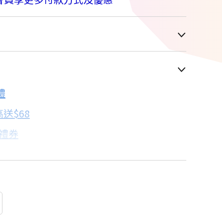
車顯示為主
4.2折
禮
配合銀行/業者
送$68
子禮券
18家銀行/業者
卡滿額最高回饋25%