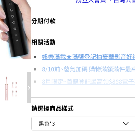
分期付款
＊實際可分期數、適用利率，請以購物
相關活動
信用卡分期
4.2折
娛樂滿載★滿額登記抽豪華影音好
分期數
每期金額
8/10前~爸氣加碼 購物滿額滿件最高
8月限定~首購登記最高領$888電
3期
$249
台灣大哥大Open Possible聯名
更多信用卡分期0利率滿額享回饋
請選擇商品樣式
電視降到底破盤
黑色*3