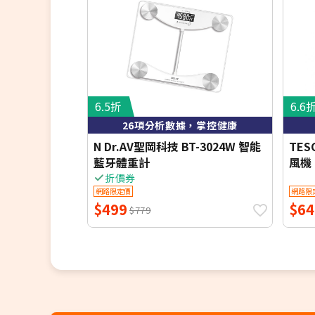
6.5折
6.6
26項分析數據，掌控健康
N Dr.AV聖岡科技 BT-3024W 智能
TE
藍牙體重計
風機 
折價券
網路限定價
網路限
$499
$64
$779