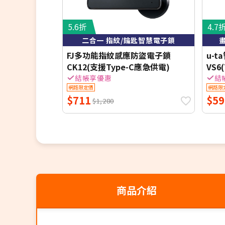
5.6折
4.7
二合一 指紋/鑰匙智慧電子鎖
FJ多功能指紋感應防盜電子鎖
u-
CK12(支援Type-C應急供電)
VS6
結帳享優惠
結
網路限定價
網路限
$711
$59
$1,280
商品介紹