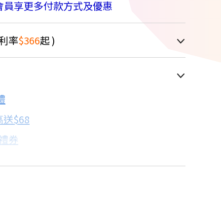
會員享更多付款方式及優惠
利率
$366
起 )
車顯示為主
禮
配合銀行/業者
送$68
子禮券
18家銀行/業者
%
18家銀行/業者
卡滿額最高回饋25%
18家銀行/業者