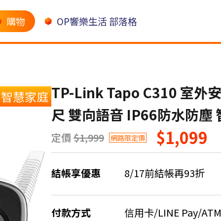
購物
OP響樂生活 部落格
TP-Link Tapo C310 室
智慧家庭
尺 雙向語音 IP66防水防塵
$1,099
定價
$1,999
網路限定價
結帳享優惠
8/17前結帳再93折
付款方式
信用卡/LINE Pay/AT