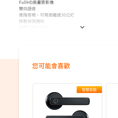
FullHD高畫質影像
雙向語音
進階夜視，可視距離達30公尺
移動偵測通知
支援128G SD卡
您可能會喜歡
智慧家庭