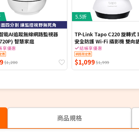
折
5.5折
畫面四分割 讓監控視野無死角
ta智能AI追蹤無線網路監視器
TP-Link Tapo C220 旋轉式
(720P) 智慧家庭
安全防護 Wi-Fi 攝影機 雙向
【智慧家庭】
帳享優惠
結帳享優惠
定價
網路限定價
9
$1,099
$1,280
$1,999
商品規格