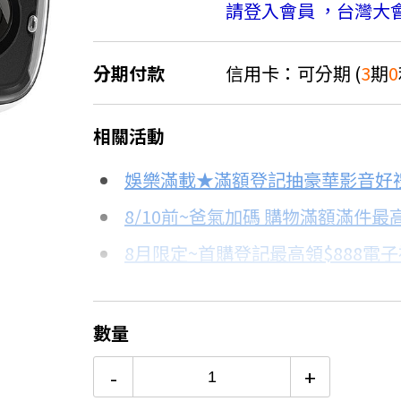
請登入會員 ，台灣大
分期付款
信用卡：可分期 (
3
期
0
＊實際可分期數、適用利率，請以購物
相關活動
信用卡分期
娛樂滿載★滿額登記抽豪華影音好
分期數
每期金額
8/10前~爸氣加碼 購物滿額滿件最高
8月限定~首購登記最高領$888電
3期 0利率
$366
8/15前~指定購物滿額最高回饋25
6期
$195
台灣大哥大Open Possible聯名
數量
更多信用卡分期0利率滿額享回饋
12期
$97
-
+
電視降到底破盤