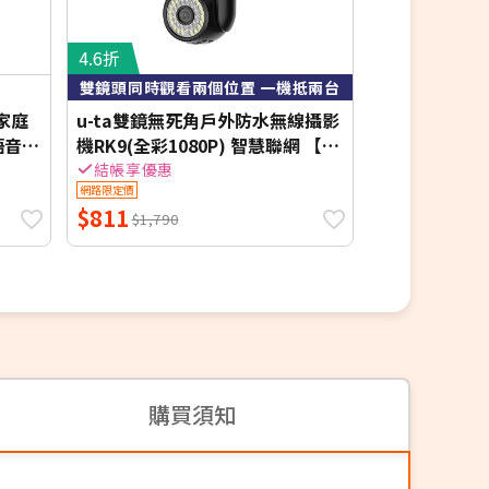
4.6折
2.1折
雙鏡頭同時觀看兩個位置 一機抵兩台
小巧便攜內建
 家庭
u-ta雙鏡無死角戶外防水無線攝影
【2入組】輕
語音
機RK9(全彩1080P) 智慧聯網 【加
CC308
贈5米線】
結帳享優惠
結帳享優惠
網路限定價
網路限定價
$811
$399
$1,790
$1,990
購買須知