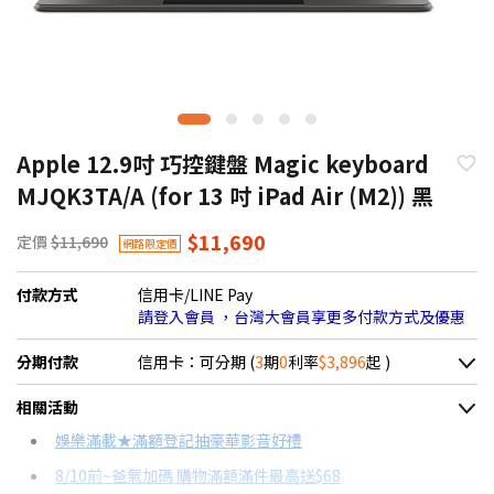
Apple 12.9吋 巧控鍵盤 Magic keyboard
MJQK3TA/A (for 13 吋 iPad Air (M2)) 黑
$11,690
定價
$11,690
網路限定價
付款方式
信用卡/LINE Pay
請登入會員 ，台灣大會員享更多付款方式及優惠
分期付款
信用卡：可分期 (
3
期
0
利率
$3,896
起 )
＊實際可分期數、適用利率，請以購物車顯示為主
相關活動
信用卡分期
娛樂滿載★滿額登記抽豪華影音好禮
8/10前~爸氣加碼 購物滿額滿件最高送$68
分期數
每期金額
配合銀行/業者