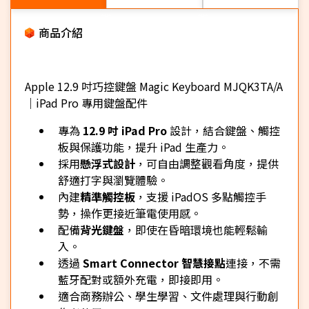
商品介紹
Apple 12.9 吋巧控鍵盤 Magic Keyboard MJQK3TA/A
｜iPad Pro 專用鍵盤配件
專為
12.9 吋 iPad Pro
設計，結合鍵盤、觸控
板與保護功能，提升 iPad 生產力。
採用
懸浮式設計
，可自由調整觀看角度，提供
舒適打字與瀏覽體驗。
內建
精準觸控板
，支援 iPadOS 多點觸控手
勢，操作更接近筆電使用感。
配備
背光鍵盤
，即使在昏暗環境也能輕鬆輸
入。
透過
Smart Connector 智慧接點
連接，不需
藍牙配對或額外充電，即接即用。
適合商務辦公、學生學習、文件處理與行動創