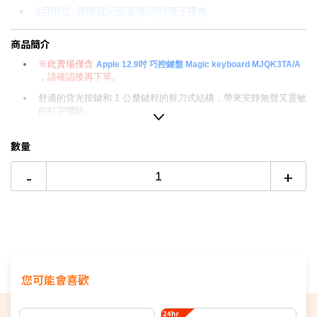
8月限定~首購登記最高領$888電子禮券
3期 0利率
$3,896
18家銀行/業者
台灣大哥大Open Possible聯名卡滿額最高回饋25%
商品簡介
6期
$2,084
18家銀行/業者
更多信用卡分期0利率滿額享回饋
※此賣場僅含
Apple 12.9吋 巧控鍵盤 Magic keyboard MJQK3TA/A
12期
$1,042
18家銀行/業者
★舊機回收★限量加碼10%回饋
，請確認後再下單。
舒適的背光按鍵和 1 公釐鍵程的剪刀式結構，帶來安靜無聲又靈敏
■iPad 全系列配件→點我■
24期
$535
18家銀行/業者
的打字體驗。
專為「多點觸控」手勢與 iPadOS 中的游標而設計。
數量
順暢調整角度，提供你最適合觀看的視角。
-
+
USB-C 埠可用於為 iPad Pro 與 iPad Air 充電，讓你能騰出 iPad
上的連接埠用於連接其他配件。
可摺疊成保護殼，方便你帶著 iPad Pro 與 iPad Air 旅行時，保護
機身的正面及背面。
您可能會喜歡
相容iPad 機型
12.9 吋 iPad Pro (第 6 代)