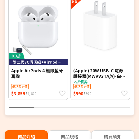
12.9 吋 iPad Pro (第 5 代)
12.9 吋 iPad Pro (第 4 代)
12.9 吋 iPad Pro (第 3 代)
13 吋 iPad Air (M3)
13 吋 iPad Air (M2)
8.3折
贈二代3C清潔組+AirPods 保護殼
Apple AirPods 4 無線藍牙
(Apple) 20W USB-C 電源
(
耳機
轉接器(MWVV3TA/A)-白
Apple原廠
M
折價券
網路限定價
網路限定價
$3,859
$590
$
$4,690
$590
商品介紹
商品規格
購買須知