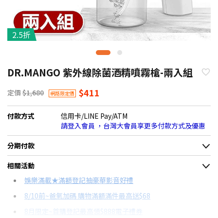
2.5折
DR.MANGO 紫外線除菌酒精噴霧槍-兩入組
$411
定價
$1,680
網路限定價
付款方式
信用卡/LINE Pay/ATM
請登入會員 ，台灣大會員享更多付款方式及優惠
分期付款
＊實際可分期數、適用利率，請以購物車顯示為主
相關活動
信用卡分期
娛樂滿載★滿額登記抽豪華影音好禮
8/10前~爸氣加碼 購物滿額滿件最高送$68
分期數
每期金額
配合銀行/業者
8月限定~首購登記最高領$888電子禮券
3期
$146
18家銀行/業者