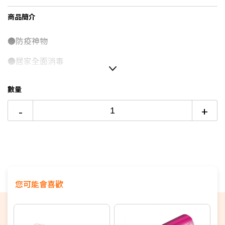
台灣大哥大Open Possible聯名卡滿額最高回饋25%
商品簡介
更多信用卡分期0利率滿額享回饋
●防疫神物
電視降到底破盤
●居家全面消毒
●紫外線加酒精加倍殺菌力
數量
-
+
您可能會喜歡