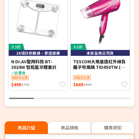
6.5折
6.6折
7
26項分析數據，掌控健康
未拆全新公司貨
N Dr.AV聖岡科技 BT-
TESCOM大風量遠紅外線負
K
3024W 智能藍牙體重計
離子吹風機 TID450TW (特
(
賣)
折價券
網路限定價
網路限定價
$499
$649
$
$779
$990
商品介紹
商品規格
購買須知