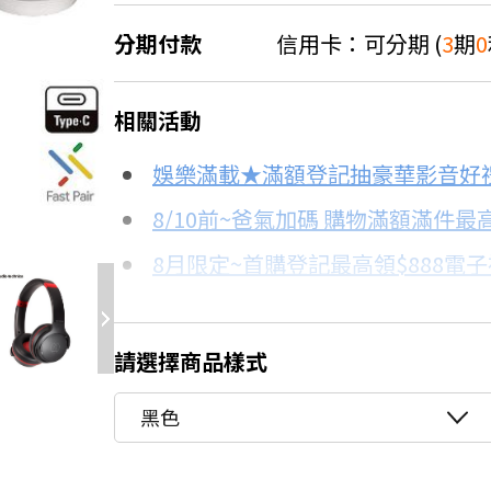
分期付款
信用卡：可分期 (
3
期
0
＊實際可分期數、適用利率，請以購物
相關活動
信用卡分期
娛樂滿載★滿額登記抽豪華影音好
8.8折
分期數
每期金額
8/10前~爸氣加碼 購物滿額滿件最高
8月限定~首購登記最高領$888電
3期 0利率
$583
8/15前~指定購物滿額最高回饋25
6期
$312
台灣大哥大Open Possible聯名
請選擇商品樣式
★舊機回收★限量加碼10%回饋
12期
$156
黑色
更多信用卡分期0利率滿額享回饋
24期
$80
4大耳罩式耳機評比→點我看達人