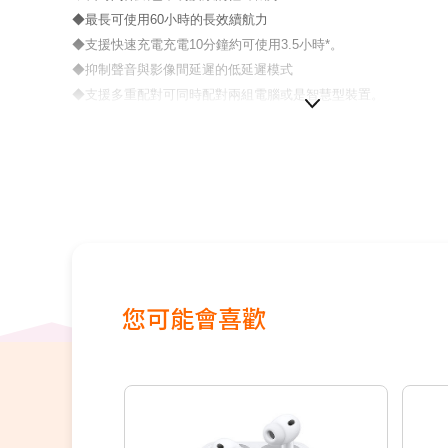
◆最長可使用60小時的長效續航力
◆支援快速充電充電10分鐘約可使用3.5小時*。
◆抑制聲音與影像間延遲的低延遲模式
◆支援多重配對可同時配對兩組電腦或是智慧型裝置。
◆支援Fast Pair支援Siri/Google Assistant
您可能會喜歡