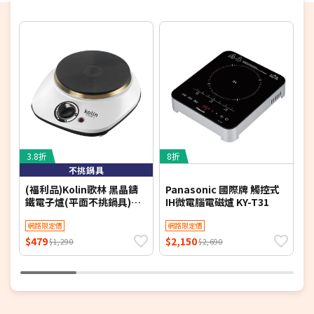
3.8折
8折
5
不挑鍋具
(福利品)Kolin歌林 黑晶鑄
Panasonic 國際牌 觸控式
K
鐵電子爐(平面不挑鍋具)
IH微電腦電磁爐 KY-T31
K
KCS-MNR10
網路限定價
網路限定價
$479
$2,150
$
$1,290
$2,690