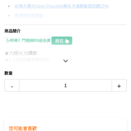
信用卡分期
台灣大哥大Open Possible聯名卡滿額最高回饋25%
電視降到底破盤
分期數
每期金額
配合銀行/業者
3期
$567
18家銀行/業者
商品簡介
6期
$283
18家銀行/業者
【e即棒】門號綁約$超低價
12期
$141
18家銀行/業者
★六段火力調節
★1-180分鐘定時設計
24期
$72
18家銀行/業者
★安全定溫烹調
數量
-
+
您可能會喜歡