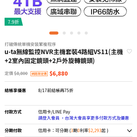
7.9折
打破傳統單機安裝繁複程序
u-ta無線監控NVR主機套裝4路組VS11(主機
+2室內固定鏡頭+2戶外旋轉鏡頭)
$6,880
定價
$8,800
網路限定價
結帳享優惠
8/17前結帳再75折
付款方式
信用卡/LINE Pay
請登入會員 ，台灣大會員享更多付款方式及優惠
分期付款
信用卡：可分期 (
3
期
0
利率
$2,293
起 )
＊實際可分期數、適用利率，請以購物車顯示為主