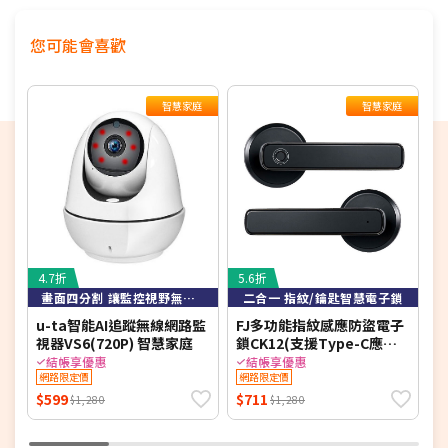
您可能會喜歡
智慧家庭
智慧家庭
4.7折
5.6折
5
畫面四分割 讓監控視野無死角
二合一 指紋/鑰匙智慧電子鎖
u-ta智能AI追蹤無線網路監
FJ多功能指紋感應防盜電子
T
視器VS6(720P) 智慧家庭
鎖CK12(支援Type-C應急
家
供電)
結帳享優惠
結帳享優惠
網路限定價
網路限定價
$599
$711
$
$1,280
$1,280