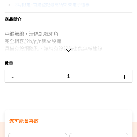
8月限定~首購登記最高領$888電子禮券
3期 0利率
$399
18家銀行/業者
台灣大哥大Open Possible聯名卡滿額最高回饋25%
商品簡介
6期
$213
18家銀行/業者
更多信用卡分期0利率滿額享回饋
中繼無線，清除訊號死角
12期
$106
18家銀行/業者
完全相容於b/g/n與ac設備
24期
$54
18家銀行/業者
具備有線網路孔，讓純有線設備也能無線連線
數量
-
+
您可能會喜歡