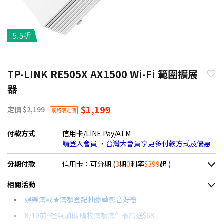
5.5折
TP-LINK RE505X AX1500 Wi-Fi 範圍擴展
器
$1,199
定價
$2,199
網路限定價
付款方式
信用卡/LINE Pay/ATM
請登入會員 ，台灣大會員享更多付款方式及優惠
分期付款
信用卡：可分期 (
3
期
0
利率
$399
起 )
＊實際可分期數、適用利率，請以購物車顯示為主
相關活動
信用卡分期
娛樂滿載★滿額登記抽豪華影音好禮
8/10前~爸氣加碼 購物滿額滿件最高送$68
分期數
每期金額
配合銀行/業者