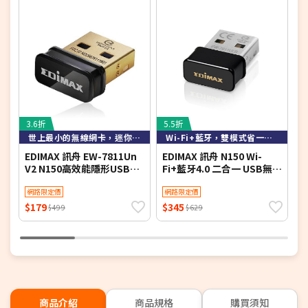
3.6折
5.5折
6
世上最小的無線網卡，迷你易攜帶
Wi-Fi+藍牙，雙模式省一USB埠
EDIMAX 訊舟 EW-7811Un
EDIMAX 訊舟 N150 Wi-
T
V2 N150高效能隱形USB無
Fi+藍牙4.0 二合一 USB無線
W
線網路卡
網路卡EW-7611ULB
網路限定價
網路限定價
$179
$345
$
$499
$629
商品介紹
商品規格
購買須知