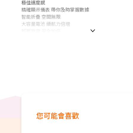
極佳速度感
精確顯示儀表 帶你及時掌握數據
智能折疊 空間無限
大容量電池 續航力倍增
輕壓煞車 安全加倍
五吋輪胎 防震設計
夜間行駛 無所畏懼
可拆可裝 靈活手把
您可能會喜歡