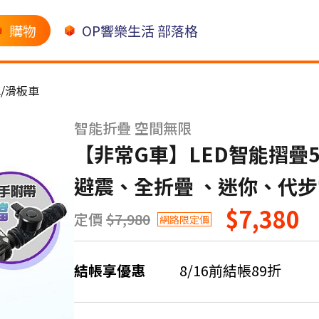
購物
OP響樂生活 部落格
/滑板車
智能折疊 空間無限
【非常G車】LED智能摺疊5
避震、全折疊 、迷你、代步
$7,380
定價
$7,980
網路限定價
結帳享優惠
8/16前結帳89折