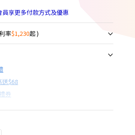
會員享更多付款方式及優惠
利率
$1,230
起 )
車顯示為主
禮
配合銀行/業者
送$68
子禮券
18家銀行/業者
卡滿額最高回饋25%
17家銀行/業者
18家銀行/業者