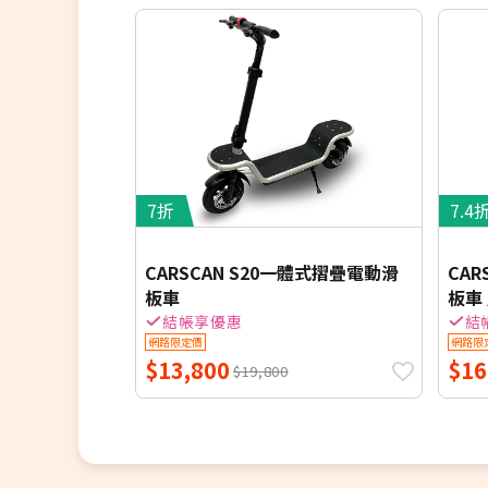
7折
7.4
CARSCAN S20一體式摺疊電動滑
CAR
板車
板車
結帳享優惠
結
網路限定價
網路限
$13,800
$16
$19,800