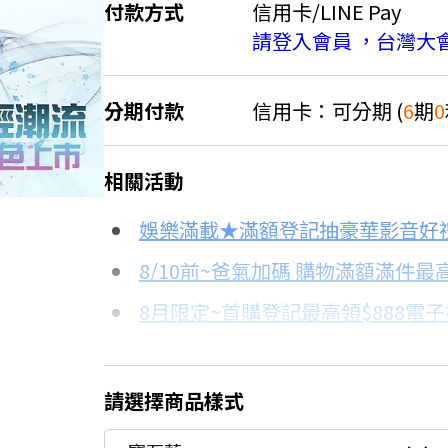
付款方式
信用卡/LINE Pay
請登入會員 ，台灣大
分期付款
信用卡：可分期 (
6
期
0
＊實際可分期數、適用利率，請以購物
相關活動
信用卡分期
娛樂滿載★滿額登記抽豪華影音好
分期數
每期金額
8/10前~爸氣加碼 購物滿額滿件最高
8月限定~首購登記最高領$888電
3期 0利率
$2,460
台灣大哥大Open Possible聯名
6期 0利率
$1,230
更多信用卡分期0利率滿額享回饋
請選擇商品樣式
電視降到底破盤
6期
$1,316