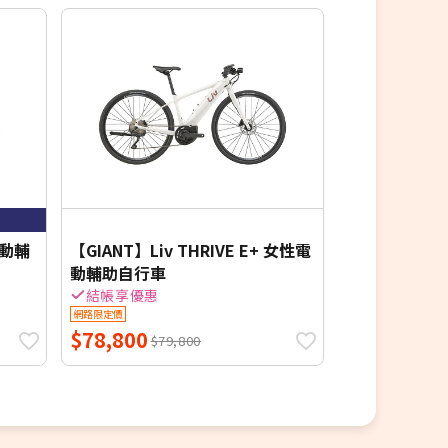
力
VIC
電動輔
【GIANT】Liv THRIVE E+ 女性電
【GIANT】mo
動輔助自行車
都會媽咪電動自
結帳享優惠
結帳享優惠
網路限定價
網路限定價
$78,800
$45,800
$79,800
$4