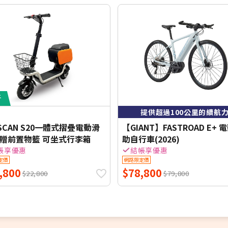
折
提供超過100公里的續航
SCAN S20一體式摺疊電動滑
【GIANT】FASTROAD E+ 
 贈前置物籃 可坐式行李箱
助自行車(2026)
帳享優惠
結帳享優惠
定價
網路限定價
,800
$78,800
$22,800
$79,800