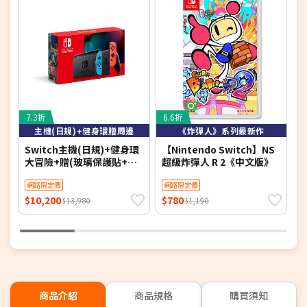
7.3折
6.6折
6
主機(日規)+健身環贈周邊
《炸彈人》系列最新作
Switch主機(日規)+健身環
【Nintendo Switch】NS
F
大冒險+贈(玻璃保護貼+卡
超級炸彈人 R 2《中文版》
帶盒+果凍類比套)
網路限定價
網路限定價
$10,200
$780
$
$13,980
$1,190
商品介紹
商品規格
購買須知