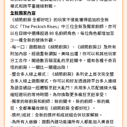
模式和跨平臺連線對戰。
全新獨家內容
《胡鬧廚房 全都好吃》的玩家不僅能獲得追加的全新
DLC「The Peckish Rises」中三位全新及獨家廚師，亦可
以在目錄中選擇超過 80 名廚師角色，每位角色都增加至
少一種全新的替換外觀。
-
每一口：遊戲融合《胡鬧廚房》、《胡鬧廚房2》及所有
附加內容，經過重新調製，美味出爐！你可以和其他玩家
分工合作，闖過數百個混亂的烹飪關卡，還有各種千奇百
怪的廚房，一關比一關還凶險！
-
整合多人線上模式：《胡鬧廚房》系列史上首次完全整
合多人線上遊戲模式，你可以和好友透過跨平台多人連線
及語音通話一起體驗烹飪大亂鬥！共用多人匹配連線大幅
縮短遊玩的等待時間，為你換取更多瘋狂烹飪享受！
-
獨家的新廚房和廚師：新的關卡、新的廚師、新的瘋
狂，全都專屬收錄在《胡鬧廚房 全都好吃》。
-
獎杯/成就：全新的獎杯和成就組合供玩家解鎖。
-
為所有人做飯：遊戲內建功能讓所有人都能加入美食狂