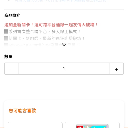
台灣大哥大Open Possible聯名卡滿額最高回饋25%
分期數
每期金額
配合銀行/業者
商品簡介
3期
$278
18家銀行/業者
追加全新關卡！還可跨平台連線一起友情大破壞！
▉系列首次整合跨平台、多人線上模式！
6期
$139
18家銀行/業者
▉新關卡、新廚師、最新的瘋狂廚房破壞！
▉
60FPS+4K
！燒毀的廚房更高清呈現！
12期
$69
18家銀行/業者
▉更快的載入速度和全新獎盃成就
數量
24期
$35
18家銀行/業者
▉可調整的使用者介面，閱讀障礙及色盲人士也可瘋狂作菜
▉此商品為普遍級
-
+
您可能會喜歡