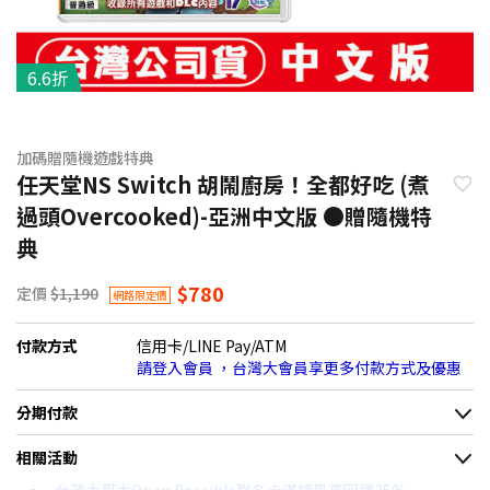
6.6折
加碼贈隨機遊戲特典
任天堂NS Switch 胡鬧廚房！全都好吃 (煮
過頭Overcooked)-亞洲中文版 ●贈隨機特
典
$780
定價
$1,190
網路限定價
付款方式
信用卡/LINE Pay/ATM
請登入會員 ，台灣大會員享更多付款方式及優惠
分期付款
＊實際可分期數、適用利率，請以購物車顯示為主
相關活動
信用卡分期