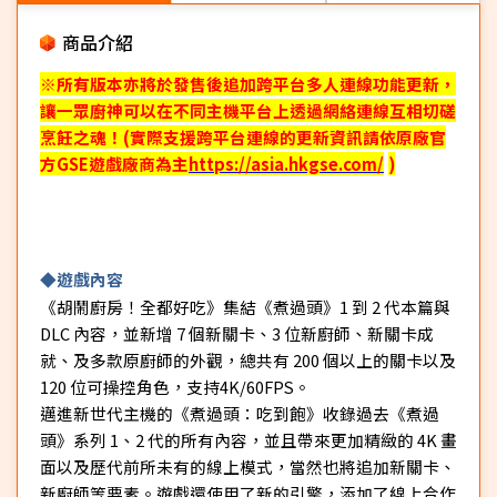
商品介紹
※所有版本亦將於發售後追加跨平台多人連線功能更新，
讓一眾廚神可以在不同主機平台上透過網絡連線互相切磋
烹飪之魂！
(
實際支援跨平台連線的更新資訊請依原廠官
方
GSE
遊戲廠商為主
https://asia.hkgse.com/
)
◆遊戲內容
《胡鬧廚房！全都好吃》集結《煮過頭》1 到 2 代本篇與
DLC 內容，並新增 7 個新關卡、3 位新廚師、新關卡成
就、及多款原廚師的外觀，總共有 200 個以上的關卡以及
120 位可操控角色，支持4K/60FPS。
邁進新世代主機的《煮過頭：吃到飽》收錄過去《煮過
頭》系列 1、2 代的所有內容，並且帶來更加精緻的 4K 畫
面以及歷代前所未有的線上模式，當然也將追加新關卡、
新廚師等要素。遊戲還使用了新的引擎，添加了線上合作