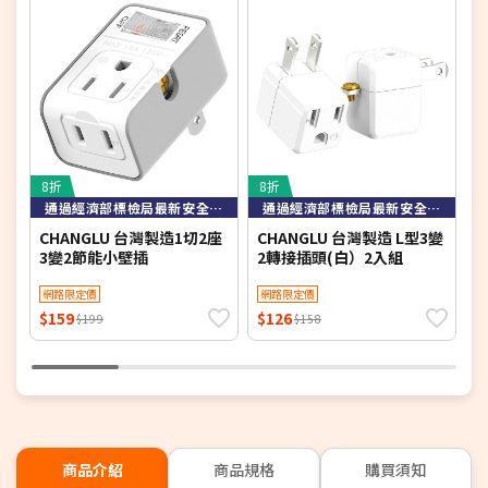
8折
8折
3
通過經濟部標檢局最新安全規範檢驗
通過經濟部標檢局最新安全規範檢驗
CHANGLU 台灣製造1切2座
CHANGLU 台灣製造 L型3變
a
3變2節能小壁插
2轉接插頭(白）2入組
插
網路限定價
網路限定價
$159
$126
$
$199
$158
商品介紹
商品規格
購買須知