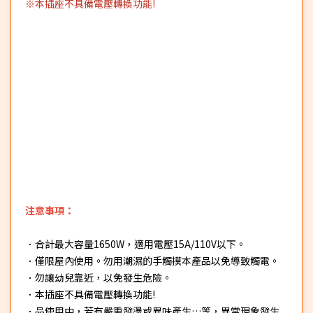
※本插座不具備電壓轉換功能!
注意事項：
．合計最大容量1650W，適用電壓15A/110V以下。
．僅限屋內使用。勿用潮濕的手觸摸本產品以免導致觸電。
．勿讓幼兒靠近，以免發生危險。
．本插座不具備電壓轉換功能!
．品使用中，若有嚴重發燙或異味產生…等，異常現象發生