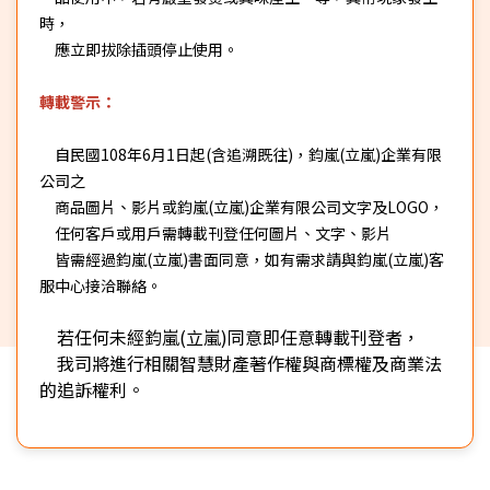
時，
應立即拔除插頭停止使用。
轉載警示：
自民國108年6月1日起(含追溯既往)，鈞嵐(立嵐)企業有限
公司之
商品圖片、影片或鈞嵐(立嵐)企業有限公司文字及LOGO，
任何客戶或用戶需轉載刊登任何圖片、文字、影片
皆需經過鈞嵐(立嵐)書面同意，如有需求請與鈞嵐(立嵐)客
服中心接洽聯絡。
若任何未經鈞嵐(立嵐)同意即任意轉載刊登者，
我司將進行相關智慧財產著作權與商標權及商業法
的追訴權利。