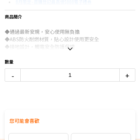
8月限定~首購登記最高領$888電子禮券
3期
$46
18家銀行/業者
台灣大哥大Open Possible聯名卡滿額最高回饋25%
商品簡介
6期
$23
18家銀行/業者
更多信用卡分期0利率滿額享回饋
◆通過最新安規，安心使用無負擔
12期
$11
18家銀行/業者
◆ABS防火耐燃材質，貼心設計使用更安全
24期
$5
18家銀行/業者
◆接地設計，觸電安全防護保證
◆已投保3,200萬產品責任保險
◆電腦週邊，家庭電器，通通適用好便利
數量
-
+
您可能會喜歡