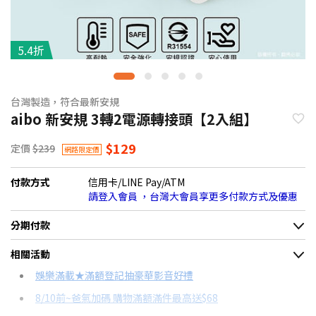
5.4折
台灣製造，符合最新安規
aibo 新安規 3轉2電源轉接頭【2入組】
$129
定價
$239
網路限定價
付款方式
信用卡/LINE Pay/ATM
請登入會員 ，台灣大會員享更多付款方式及優惠
分期付款
＊實際可分期數、適用利率，請以購物車顯示為主
相關活動
信用卡分期
娛樂滿載★滿額登記抽豪華影音好禮
8/10前~爸氣加碼 購物滿額滿件最高送$68
分期數
每期金額
配合銀行/業者