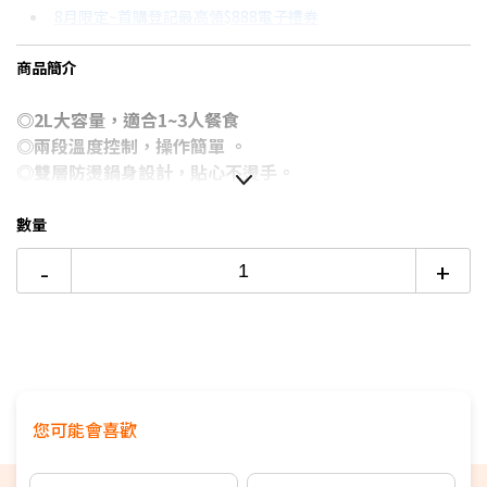
8月限定~首購登記最高領$888電子禮券
3期
$249
18家銀行/業者
台灣大哥大Open Possible聯名卡滿額最高回饋25%
商品簡介
6期
$124
18家銀行/業者
更多信用卡分期0利率滿額享回饋
◎2L大容量，適合1~3人餐食
12期
$62
18家銀行/業者
電視降到底破盤
◎兩段溫度控制，操作簡單 。
24期
$32
18家銀行/業者
◎雙層防燙鍋身設計，貼心不燙手。
◎陶瓷釉內膽，耐用不沾黏。
數量
-
+
您可能會喜歡