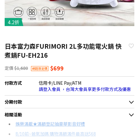
4.2折
日本富力森FURIMORI 2L多功能電火鍋 快
煮鍋FU-EH216
$699
定價
$1,680
網路限定價
付款方式
信用卡/LINE Pay/ATM
請登入會員 ，台灣大會員享更多付款方式及優惠
分期付款
＊實際可分期數、適用利率，請以購物車顯示為主
相關活動
信用卡分期
娛樂滿載★滿額登記抽豪華影音好禮
8/10前~爸氣加碼 購物滿額滿件最高送$68
分期數
每期金額
配合銀行/業者