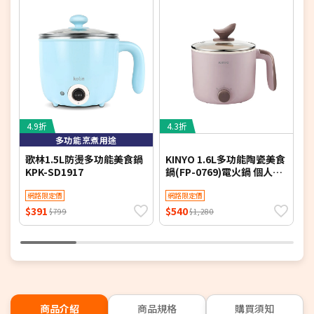
4.9折
4.3折
5
多功能烹煮用途
歌林1.5L防燙多功能美食鍋
KINYO 1.6L多功能陶瓷美食
K
KPK-SD1917
鍋(FP-0769)電火鍋 個人鍋
(
小火鍋 煮火鍋
機
網路限定價
網路限定價
$391
$540
$
$799
$1,280
商品介紹
商品規格
購買須知