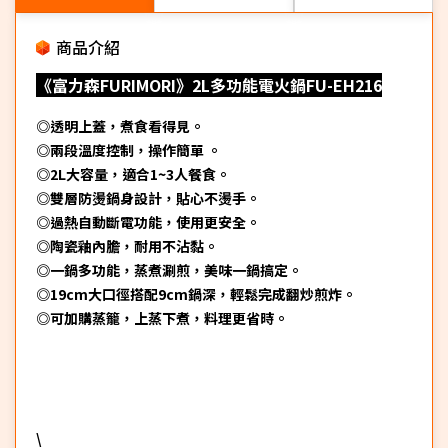
商品介紹
《富力森FURIMORI》2L多功能電火鍋FU-EH216
◎透明上蓋，煮食看得見。
◎兩段溫度控制，操作簡單 。
◎2L大容量，適合1~3人餐食。
◎雙層防燙鍋身設計，貼心不燙手。
◎過熱自動斷電功能，使用更安全。
◎陶瓷釉內膽，耐用不沾黏。
◎一鍋多功能，蒸煮涮煎，美味一鍋搞定。
◎19cm大口徑搭配9cm鍋深，輕鬆完成翻炒煎炸。
◎可加購蒸籠，上蒸下煮，料理更省時。
\