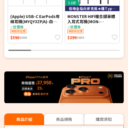
5.8折
6
低噪全指向麥克風★種Type-C音源孔
(Apple) USB-C EarPods有
MONSTER HIFI複合膜單體
J
線耳機(MYQY3ZP/A)-白
入耳式耳機(MON-
L
Apple原廠
MQH15C)
耳
折價券
折價券
網路限定價
網路限定價
$590
$399
$
$590
$699
商品介紹
商品規格
購買須知