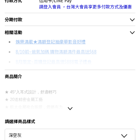
付款方式
信用卡/LINE Pay
請登入會員 ，台灣大會員享更多付款方式及優惠
分期付款
＊實際可分期數、適用利率，請以購物車顯示為主
相關活動
信用卡分期
娛樂滿載★滿額登記抽豪華影音好禮
8/10前~爸氣加碼 購物滿額滿件最高送$68
分期數
每期金額
配合銀行/業者
8月限定~首購登記最高領$888電子禮券
3期
$177
18家銀行/業者
台灣大哥大Open Possible聯名卡滿額最高回饋25%
商品簡介
6期
$88
18家銀行/業者
8/15前~指定購物滿額最高回饋25%
12期
$44
18家銀行/業者
★舊機回收★限量加碼10%回饋
★ 45°入耳式設計，舒適輕巧
★ 20道精密金屬工藝
更多信用卡分期0利率滿額享回饋
24期
$22
18家銀行/業者
★ 航太金屬複合振膜，鏗鏘有力
★ 流暢細節，精緻觀感
請選擇商品樣式
★ 單鍵線控，耐用不簡單
深空灰